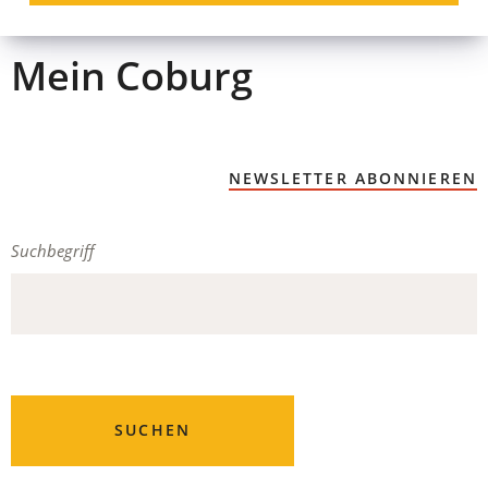
Mein Coburg
NEWSLETTER ABONNIEREN
Suchergebnis-
Suchbegriff
942
Filter
Treffer
SUCHEN