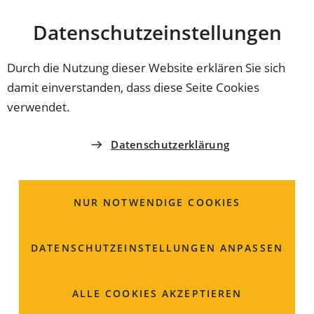
Stadt
INHALT ANSPRINGEN
Datenschutz­einstellungen
Coburg
Durch die Nutzung dieser Website erklären Sie sich
damit einverstanden, dass diese Seite Cookies
STADT COBURG
verwendet.
Datenschutzerklärung
Datenschutzerklärung
Die folgenden Hinweise geben einen einfachen
Überblick darüber, was mit Ihren personenbezogenen
NUR NOTWENDIGE COOKIES
Daten passiert, wenn Sie unsere Webseite besuchen.
Personenbezogene Daten sind alle Daten, mit denen
Sie persönlich identifiziert werden können.
DATENSCHUTZ­EINSTELLUNGEN ANPASSEN
ALLE COOKIES AKZEPTIEREN