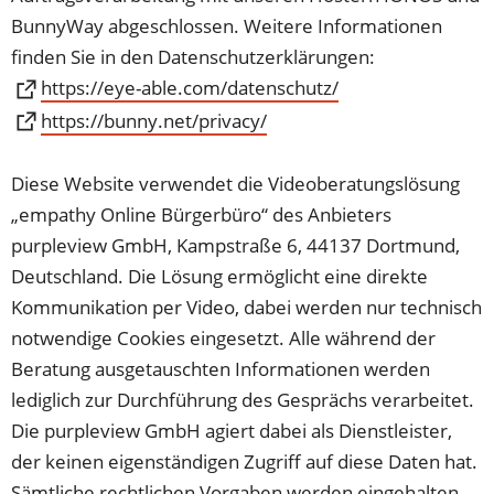
BunnyWay abgeschlossen. Weitere Informationen
finden Sie in den Datenschutzerklärungen:
(Öffnet
https://eye-able.com/datenschutz/
in
(Öffnet
https://bunny.net/privacy/
einem
in
neuen
einem
Diese Website verwendet die Videoberatungslösung
Tab)
neuen
„empathy Online Bürgerbüro“ des Anbieters
Tab)
purpleview GmbH, Kampstraße 6, 44137 Dortmund,
Deutschland. Die Lösung ermöglicht eine direkte
Kommunikation per Video, dabei werden nur technisch
notwendige Cookies eingesetzt. Alle während der
Beratung ausgetauschten Informationen werden
lediglich zur Durchführung des Gesprächs verarbeitet.
Die purpleview GmbH agiert dabei als Dienstleister,
der keinen eigenständigen Zugriff auf diese Daten hat.
Sämtliche rechtlichen Vorgaben werden eingehalten,