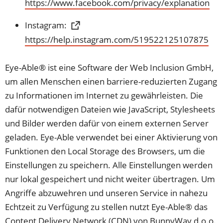
(Öffnet
https://www.facebook.com/privacy/explanation
neuen
in
Tab)
Instagram:
einem
(Öffnet
https://help.instagram.com/519522125107875
neuen
in
Tab)
einem
Eye-Able® ist eine Software der Web Inclusion GmbH,
neuen
um allen Menschen einen barriere-reduzierten Zugang
Tab)
zu Informationen im Internet zu gewährleisten. Die
dafür notwendigen Dateien wie JavaScript, Stylesheets
und Bilder werden dafür von einem externen Server
geladen. Eye-Able verwendet bei einer Aktivierung von
Funktionen den Local Storage des Browsers, um die
Einstellungen zu speichern. Alle Einstellungen werden
nur lokal gespeichert und nicht weiter übertragen. Um
Angriffe abzuwehren und unseren Service in nahezu
Echtzeit zu Verfügung zu stellen nutzt Eye-Able® das
Content Delivery Network (CDN) von BunnyWay d.o.o.