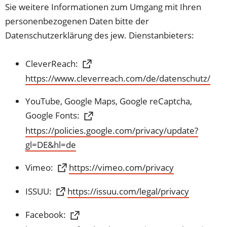
Sie weitere Informationen zum Umgang mit Ihren
personenbezogenen Daten bitte der
Datenschutzerklärung des jew. Dienstanbieters:
CleverReach:
(Öffnet
https://www.cleverreach.com/de/datenschutz/
in
YouTube, Google Maps, Google reCaptcha,
einem
Google Fonts:
neuen
https://policies.google.com/privacy/update?
Tab)
(Öffnet
gl=DE&hl=de
in
(Öffnet
Vimeo:
https://vimeo.com/privacy
einem
in
neuen
(Öffnet
ISSUU:
https://issuu.com/legal/privacy
einem
Tab)
in
neuen
Facebook:
einem
Tab)