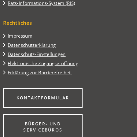
in
(Öffnet
Rats-Informations-System (RIS)
neuen
einem
in
Tab)
neuen
einem
Tab)
Rechtliches
neuen
Tab)
Impressum
Datenschutzerklärung
Datenschutz-Einstellungen
Elektronische Zugangseröffnung
Erklärung zur Barrierefreiheit
(ÖFFNET
KONTAKTFORMULAR
IN
EINEM
NEUEN
TAB)
BÜRGER- UND
(ÖFFNET
SERVICEBÜROS
IN