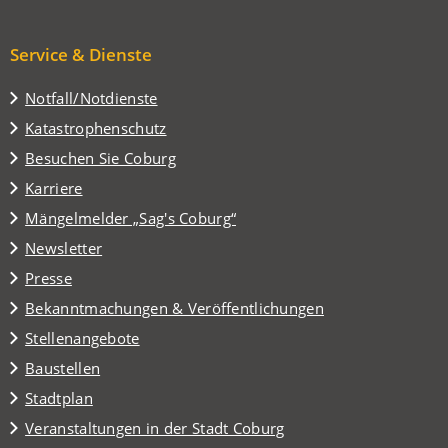
Service & Dienste
Notfall/Notdienste
Katastrophenschutz
(Öffnet
Besuchen Sie Coburg
in
Karriere
einem
(Öffnet
Mängelmelder „Sag's Coburg“
neuen
in
Tab)
Newsletter
einem
Presse
neuen
Tab)
Bekanntmachungen & Veröffentlichungen
Stellenangebote
Baustellen
(Öffnet
Stadtplan
in
(Öffnet
Veranstaltungen in der Stadt Coburg
einem