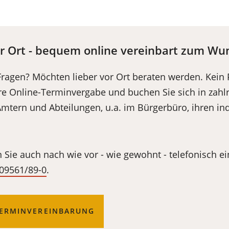
or Ort - bequem online vereinbart zum W
Fragen? Möchten lieber vor Ort beraten werden. Kein
re Online-Terminvergabe und buchen Sie sich in zahlr
tern und Abteilungen, u.a. im Bürgerbüro, ihren ind
 Sie auch nach wie vor - wie gewohnt - telefonisch e
09561/89-0
.
TERMINVEREINBARUNG