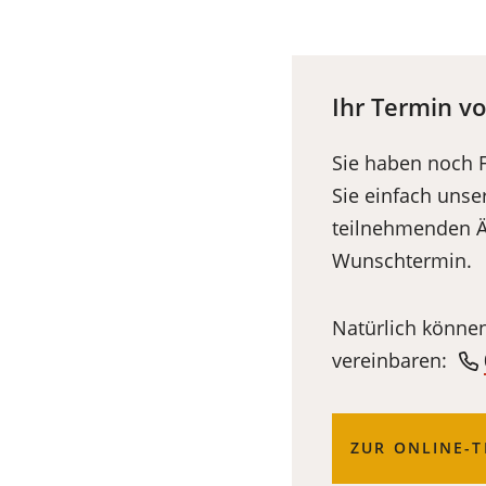
in
einem
neuen
Ihr Termin v
Tab)
Sie haben noch 
Sie einfach unse
teilnehmenden Äm
Wunschtermin.
Natürlich können
vereinbaren:
(ÖFFNET
ZUR ONLINE-
IN