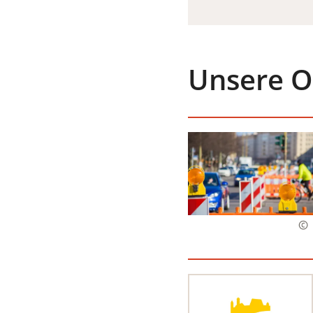
EINEM
NEUEN
TAB)
Unsere O