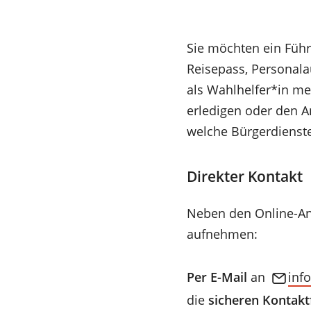
Sie möchten ein Füh
Reisepass, Personala
als Wahlhelfer*in m
erledigen oder den An
welche Bürgerdienste 
Direkter Kontakt
Neben den Online-Ant
aufnehmen:
Per E-Mail
an
inf
(Öffnet
die
sicheren Kontak