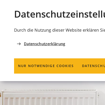
Stadt
INHALT ANSPRINGEN
Datenschutz­einstel
Coburg
Durch die Nutzung dieser Website erklären Si
Datenschutzerklärung
NUR NOTWENDIGE COOKIES
DATENSCHU