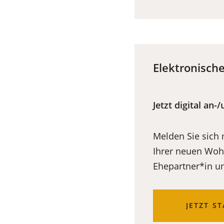
EINEM
NEUEN
TAB)
Elektronisc
Jetzt digital an
Melden Sie sich
Ihrer neuen Wohn
Ehepartner*in u
(ÖFFNET
JETZT S
IN