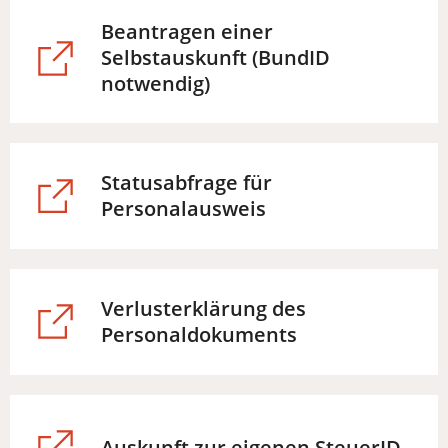
neuen
Beantragen einer
Tab)
Selbstauskunft (BundID
(Öffnet
notwendig)
in
einem
neuen
Statusabfrage für
Tab)
(Öffnet
Personalausweis
in
einem
neuen
Verlusterklärung des
Tab)
(Öffnet
Personaldokuments
in
einem
neuen
Tab)
(Öffnet
Auskunft zur eigenen SteuerID