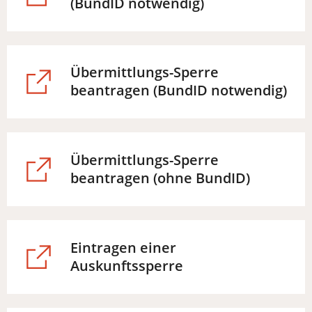
(Öffnet
(BundID notwendig)
in
einem
neuen
Übermittlungs-Sperre
Tab)
(Öffnet
beantragen (BundID notwendig)
in
einem
neuen
Übermittlungs-Sperre
Tab)
(Öffnet
beantragen (ohne BundID)
in
einem
neuen
Eintragen einer
Tab)
(Öffnet
Auskunftssperre
in
einem