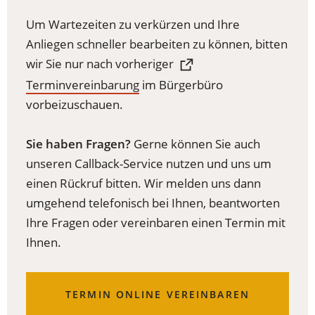
Um Wartezeiten zu verkürzen und Ihre
Anliegen schneller bearbeiten zu können, bitten
wir Sie nur nach vorheriger
(Öffnet
Terminvereinbarung
im Bürgerbüro
in
vorbeizuschauen.
einem
neuen
Sie haben Fragen?
Gerne können Sie auch
Tab)
unseren Callback-Service nutzen und uns um
einen Rückruf bitten. Wir melden uns dann
umgehend telefonisch bei Ihnen, beantworten
Ihre Fragen oder vereinbaren einen Termin mit
Ihnen.
(ÖFFNET
TERMIN ONLINE VEREINBAREN
IN