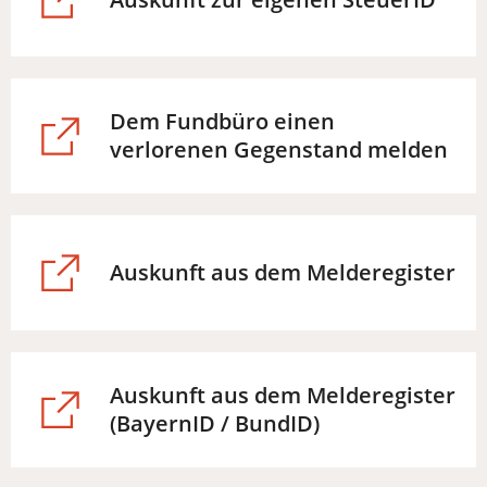
in
einem
neuen
Tab)
Dem Fundbüro einen
(Öffnet
verlorenen Gegenstand melden
in
einem
neuen
Tab)
(Öffnet
Auskunft aus dem Melderegister
in
einem
neuen
Tab)
Auskunft aus dem Melderegister
(Öffnet
(BayernID / BundID)
in
einem