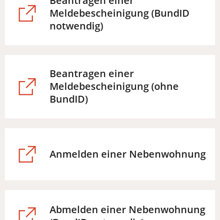
Beantragen einer
Meldebescheinigung (BundID
(Öffnet
notwendig)
in
einem
neuen
Beantragen einer
Tab)
Meldebescheinigung (ohne
(Öffnet
BundID)
in
einem
neuen
Tab)
(Öffnet
Anmelden einer Nebenwohnung
in
einem
neuen
Tab)
Abmelden einer Nebenwohnung