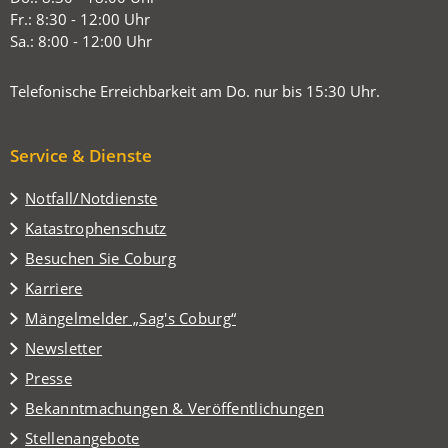
Tab)
Fr.: 8:30 - 12:00 Uhr
Sa.: 8:00 - 12:00 Uhr
Telefonische Erreichbarkeit am Do. nur bis 15:30 Uhr.
Service & Dienste
Notfall/Notdienste
Katastrophenschutz
(Öffnet
Besuchen Sie Coburg
in
Karriere
einem
(Öffnet
Mängelmelder „Sag's Coburg“
neuen
in
Tab)
Newsletter
einem
Presse
neuen
Tab)
Bekanntmachungen & Veröffentlichungen
Stellenangebote