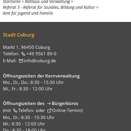
Sie
Startseite
Rathaus und Verwaltung
Referat 3 - Referat für Soziales, Bildung und Kultur
befinden
Amt für Jugend und Familie
sich
hier:
Stadt Coburg
Markt 1, 96450 Coburg
Telefon:
+49 9561 89-0
E-Mail:
info
coburg
de
Öffnungszeiten der Kernverwaltung
Mo., Di., Do.: 8:30 - 15:30 Uhr
Mi., Fr.: 8:30 - 12:00 Uhr
Öffnungszeiten des
Bürgerbüros
(mit
(Öffnet
Telefon-
oder
Online-Termin
)
in
Mo., Di.: 8:30 - 15:30 Uhr
einem
Mi.: 8:30 - 12:00 Uhr
neuen
Do.: 8:30 - 18:00 Uhr