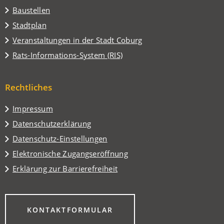
Baustellen
(Öffnet
Stadtplan
in
(Öffnet
Veranstaltungen in der Stadt Coburg
einem
in
(Öffnet
Rats-Informations-System (RIS)
neuen
einem
in
Tab)
neuen
einem
Tab)
Rechtliches
neuen
Tab)
Impressum
Datenschutzerklärung
Datenschutz-Einstellungen
Elektronische Zugangseröffnung
Erklärung zur Barrierefreiheit
(ÖFFNET
KONTAKTFORMULAR
IN