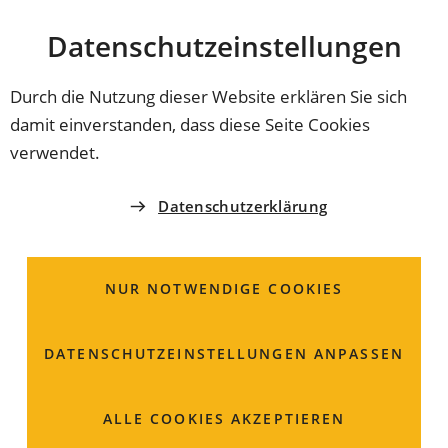
Stadt
INHALT ANSPRINGEN
Datenschutz­einstellungen
Coburg
Durch die Nutzung dieser Website erklären Sie sich
damit einverstanden, dass diese Seite Cookies
REFERAT 3 - REFERAT FÜR SOZIALES, BILDUNG
verwendet.
UND KULTUR
Amt für Jugend und
Datenschutzerklärung
Familie
NUR NOTWENDIGE COOKIES
Steingasse 18
DATENSCHUTZ­EINSTELLUNGEN ANPASSEN
96450 Coburg
09561 89-1511
ALLE COOKIES AKZEPTIEREN
09561 89-2519