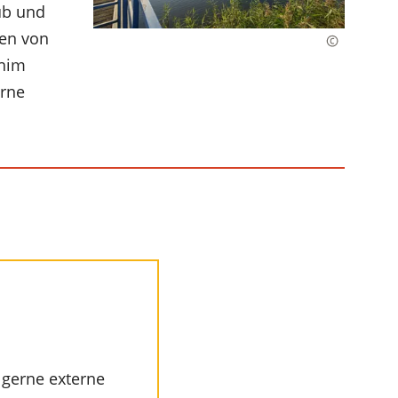
ub und
sen von
chim
erne
n gerne externe