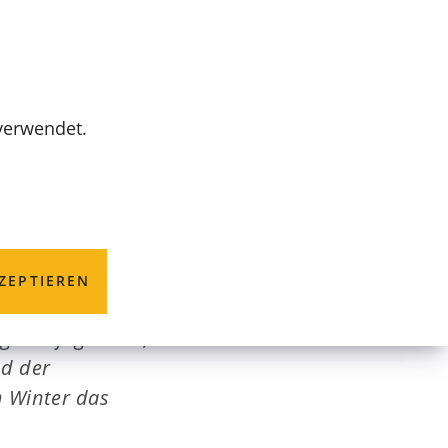
MENÜ
 verwendet.
ZEPTIEREN
egelmäßig Kurse,
nd der
m Winter das