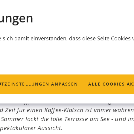
lungen
e sich damit einverstanden, dass diese Seite Cookies
Wüstenahorn
TZ­EINSTELLUNGEN ANPASSEN
ALLE COOKIES AK
t der Treffpunkt in Wüstenahorn. Hier gibt es r
d Zeit für einen Kaffee-Klatsch ist immer währe
 Sommer lockt die tolle Terrasse am See - und i
pektakulärer Aussicht.