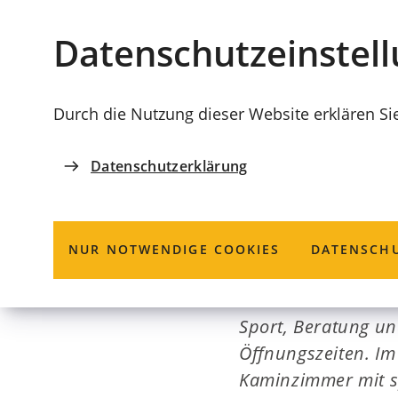
Stadt
INHALT ANSPRINGEN
Datenschutz­einstel
Coburg
Durch die Nutzung dieser Website erklären Si
Datenschutzerklärung
TREFFPUNKTE IN COBURG
Haus am See 
NUR NOTWENDIGE COOKIES
DATENSCHU
Das Haus am See is
Sport, Beratung un
Öffnungszeiten. Im
Kaminzimmer mit s