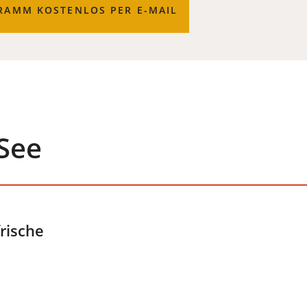
AMM KOSTENLOS PER E-MAIL
 See
rische