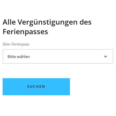
Alle Vergünstigungen des
Ferienpasses
Suchergebnis-
Suchergebnis-
Dein Ferienpass
58
Filter
Filter:
Treffer
Dein
Ferienpass
SUCHEN