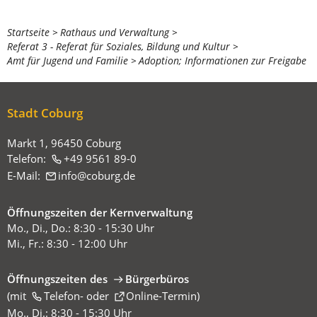
Sie
Startseite
Rathaus und Verwaltung
Referat 3 - Referat für Soziales, Bildung und Kultur
befinden
Amt für Jugend und Familie
Adoption; Informationen zur Freigabe
sich
hier:
Stadt Coburg
Markt 1, 96450 Coburg
Telefon:
+49 9561 89-0
E-Mail:
info
coburg
de
Öffnungszeiten der Kernverwaltung
Mo., Di., Do.: 8:30 - 15:30 Uhr
Mi., Fr.: 8:30 - 12:00 Uhr
Öffnungszeiten des
Bürgerbüros
(mit
(Öffnet
Telefon-
oder
Online-Termin
)
in
Mo., Di.: 8:30 - 15:30 Uhr