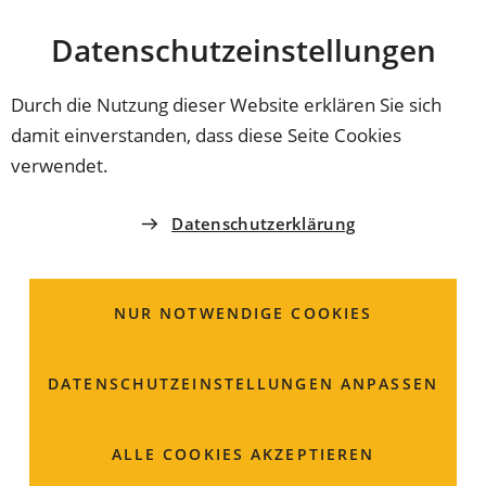
Stadt
INHALT ANSPRINGEN
Datenschutz­einstellungen
Coburg
Durch die Nutzung dieser Website erklären Sie sich
damit einverstanden, dass diese Seite Cookies
AMT FÜR JUGEND UND FAMILIE
verwendet.
Adoption;
Datenschutzerklärung
Informationen zur
Freigabe
NUR NOTWENDIGE COOKIES
Die Eltern eines Kindes können es zur Adoption
DATENSCHUTZ­EINSTELLUNGEN ANPASSEN
freigeben und so anderen Menschen zu einem eigenen
Kind verhelfen. Dazu sind einige Regeln und Fristen zu
beachten.
ALLE COOKIES AKZEPTIEREN