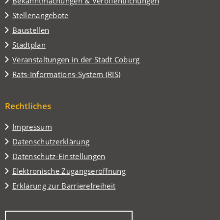
Bekanntmachungen & Veröffentlichungen
Stellenangebote
Baustellen
(Öffnet
Stadtplan
in
(Öffnet
Veranstaltungen in der Stadt Coburg
einem
in
(Öffnet
Rats-Informations-System (RIS)
neuen
einem
in
Tab)
neuen
einem
Tab)
Rechtliches
neuen
Tab)
Impressum
Datenschutzerklärung
Datenschutz-Einstellungen
Elektronische Zugangseröffnung
Erklärung zur Barrierefreiheit