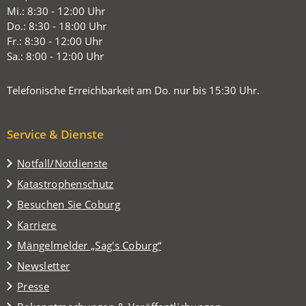
einem
Mi.: 8:30 - 12:00 Uhr
neuen
Do.: 8:30 - 18:00 Uhr
Tab)
Fr.: 8:30 - 12:00 Uhr
Sa.: 8:00 - 12:00 Uhr
Telefonische Erreichbarkeit am Do. nur bis 15:30 Uhr.
Service & Dienste
Notfall/Notdienste
Katastrophenschutz
(Öffnet
Besuchen Sie Coburg
in
Karriere
einem
(Öffnet
Mängelmelder „Sag's Coburg“
neuen
in
Tab)
Newsletter
einem
Presse
neuen
Tab)