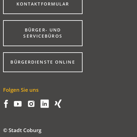
(ÖFFNET
KONTAKTFORMULAR
IN
EINEM
NEUEN
TAB)
BÜRGER- UND
(ÖFFNET
SERVICEBÜROS
IN
EINEM
NEUEN
TAB)
(ÖFFNET
BÜRGERDIENSTE ONLINE
IN
EINEM
NEUEN
TAB)
Folgen Sie uns
© Stadt Coburg