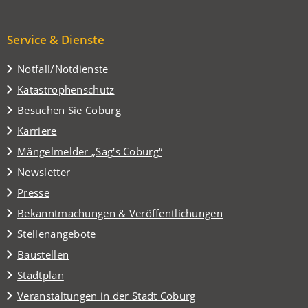
Service & Dienste
Notfall/Notdienste
Katastrophenschutz
(Öffnet
Besuchen Sie Coburg
in
Karriere
einem
(Öffnet
Mängelmelder „Sag's Coburg“
neuen
in
Tab)
Newsletter
einem
Presse
neuen
Tab)
Bekanntmachungen & Veröffentlichungen
Stellenangebote
Baustellen
(Öffnet
Stadtplan
in
(Öffnet
Veranstaltungen in der Stadt Coburg
einem