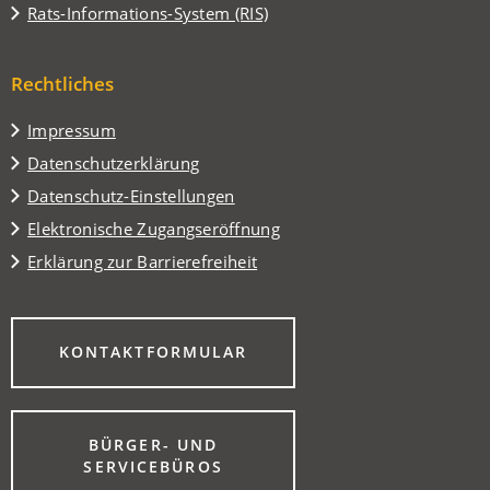
in
(Öffnet
Rats-Informations-System (RIS)
neuen
einem
in
Tab)
neuen
einem
Tab)
Rechtliches
neuen
Tab)
Impressum
Datenschutzerklärung
Datenschutz-Einstellungen
Elektronische Zugangseröffnung
Erklärung zur Barrierefreiheit
(ÖFFNET
KONTAKTFORMULAR
IN
EINEM
NEUEN
TAB)
BÜRGER- UND
(ÖFFNET
SERVICEBÜROS
IN