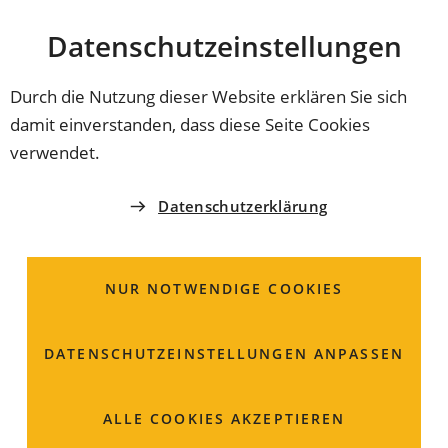
Stadt
INHALT ANSPRINGEN
Datenschutz­einstellungen
Coburg
Durch die Nutzung dieser Website erklären Sie sich
damit einverstanden, dass diese Seite Cookies
AMT FÜR JUGEND UND FAMILIE
verwendet.
Erziehungsberatungsstel
Datenschutzerklärung
Beantragung einer
Förderung
NUR NOTWENDIGE COOKIES
DATENSCHUTZ­EINSTELLUNGEN ANPASSEN
ALLE COOKIES AKZEPTIEREN