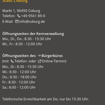
Stadt Coburg
Markt 1, 96450 Coburg
Telefon:
+49 9561 89-0
E-Mail:
info
coburg
de
Öffnungszeiten der Kernverwaltung
Mo., Di., Do.: 8:30 - 15:30 Uhr
Mi., Fr.: 8:30 - 12:00 Uhr
Öffnungszeiten des
Bürgerbüros
(mit
(Öffnet
Telefon-
oder
Online-Termin
)
in
Mo., Di.: 8:30 - 15:30 Uhr
einem
Mi.: 8:30 - 12:00 Uhr
neuen
Do.: 8:30 - 18:00 Uhr
Tab)
Fr.: 8:30 - 12:00 Uhr
Sa.: 8:00 - 12:00 Uhr
Telefonische Erreichbarkeit am Do. nur bis 15:30 Uhr.