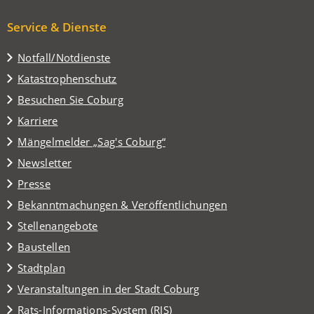
Service & Dienste
Notfall/Notdienste
Katastrophenschutz
(Öffnet
Besuchen Sie Coburg
in
Karriere
einem
(Öffnet
Mängelmelder „Sag's Coburg“
neuen
in
Tab)
Newsletter
einem
Presse
neuen
Tab)
Bekanntmachungen & Veröffentlichungen
Stellenangebote
Baustellen
(Öffnet
Stadtplan
in
(Öffnet
Veranstaltungen in der Stadt Coburg
einem
in
(Öffnet
Rats-Informations-System (RIS)
neuen