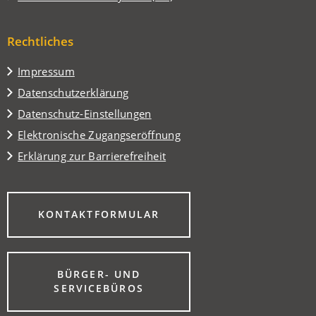
einem
in
Tab)
neuen
einem
Tab)
Rechtliches
neuen
Tab)
Impressum
Datenschutzerklärung
Datenschutz-Einstellungen
Elektronische Zugangseröffnung
Erklärung zur Barrierefreiheit
(ÖFFNET
KONTAKTFORMULAR
IN
EINEM
NEUEN
TAB)
BÜRGER- UND
(ÖFFNET
SERVICEBÜROS
IN