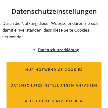
Stadt
INHALT ANSPRINGEN
Datenschutz­einstellungen
Coburg
Durch die Nutzung dieser Website erklären Sie sich
damit einverstanden, dass diese Seite Cookies
AMT FÜR JUGEND UND FAMILIE
verwendet.
KiTa-Börse
Datenschutzerklärung
NUR NOTWENDIGE COOKIES
DATENSCHUTZ­EINSTELLUNGEN ANPASSEN
ALLE COOKIES AKZEPTIEREN