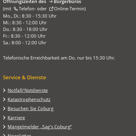
Öffnungszeiten des
Bürgerbüros
(mit
(Öffnet
Telefon-
oder
Online-Termin
)
in
Mo., Di.: 8:30 - 15:30 Uhr
einem
Mi.: 8:30 - 12:00 Uhr
neuen
Do.: 8:30 - 18:00 Uhr
Tab)
Fr.: 8:30 - 12:00 Uhr
Sa.: 8:00 - 12:00 Uhr
Telefonische Erreichbarkeit am Do. nur bis 15:30 Uhr.
Service & Dienste
Notfall/Notdienste
Katastrophenschutz
(Öffnet
Besuchen Sie Coburg
in
Karriere
einem
(Öffnet
Mängelmelder „Sag's Coburg“
neuen
in
Tab)
Newsletter