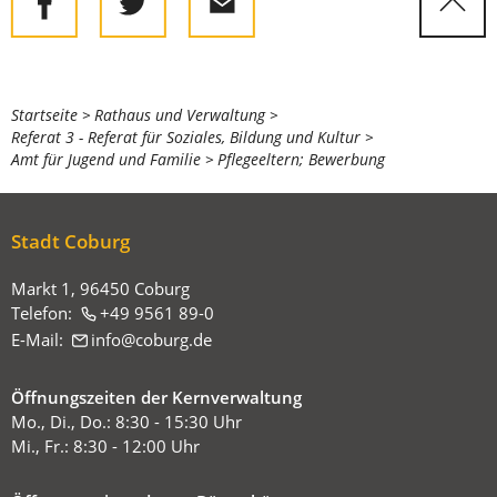
Sie
Startseite
Rathaus und Verwaltung
Referat 3 - Referat für Soziales, Bildung und Kultur
befinden
Amt für Jugend und Familie
Pflegeeltern; Bewerbung
sich
hier:
Stadt Coburg
Markt 1, 96450 Coburg
Telefon:
+49 9561 89-0
E-Mail:
info
coburg
de
Öffnungszeiten der Kernverwaltung
Mo., Di., Do.: 8:30 - 15:30 Uhr
Mi., Fr.: 8:30 - 12:00 Uhr