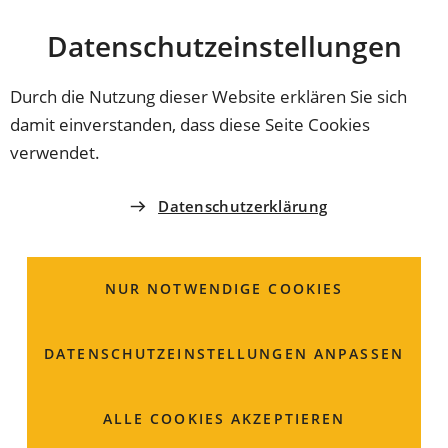
Stadt
INHALT ANSPRINGEN
Datenschutz­einstellungen
Coburg
Durch die Nutzung dieser Website erklären Sie sich
damit einverstanden, dass diese Seite Cookies
AMT FÜR JUGEND UND FAMILIE
verwendet.
Pflegeeltern;
Datenschutzerklärung
Bewerbung
NUR NOTWENDIGE COOKIES
DATENSCHUTZ­EINSTELLUNGEN ANPASSEN
ALLE COOKIES AKZEPTIEREN