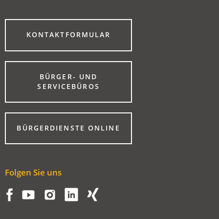
(ÖFFNET
KONTAKTFORMULAR
IN
EINEM
NEUEN
TAB)
BÜRGER- UND
(ÖFFNET
SERVICEBÜROS
IN
EINEM
NEUEN
TAB)
(ÖFFNET
BÜRGERDIENSTE ONLINE
IN
EINEM
NEUEN
TAB)
Folgen Sie uns