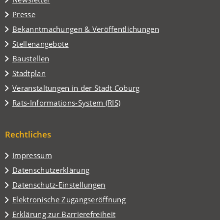
einem
Presse
neuen
Tab)
Bekanntmachungen & Veröffentlichungen
Stellenangebote
Baustellen
(Öffnet
Stadtplan
in
(Öffnet
Veranstaltungen in der Stadt Coburg
einem
in
(Öffnet
Rats-Informations-System (RIS)
neuen
einem
in
Tab)
neuen
einem
Tab)
Rechtliches
neuen
Tab)
Impressum
Datenschutzerklärung
Datenschutz-Einstellungen
Elektronische Zugangseröffnung
Erklärung zur Barrierefreiheit