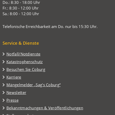
neuen
Do.: 8:30 - 18:00 Uhr
Tab)
Fr.: 8:30 - 12:00 Uhr
Sa.: 8:00 - 12:00 Uhr
Telefonische Erreichbarkeit am Do. nur bis 15:30 Uhr.
Service & Dienste
Notfall/Notdienste
Katastrophenschutz
(Öffnet
Besuchen Sie Coburg
in
Karriere
einem
(Öffnet
Mängelmelder „Sag's Coburg“
neuen
in
Tab)
Newsletter
einem
Presse
neuen
Tab)
Bekanntmachungen & Veröffentlichungen