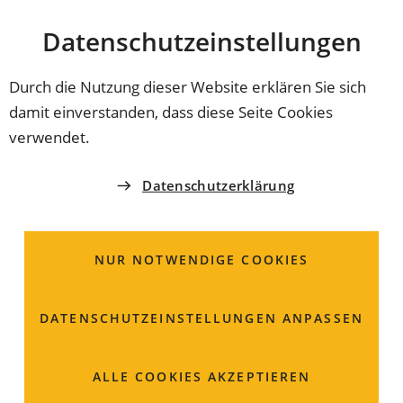
Stadt
INHALT ANSPRINGEN
Datenschutz­einstellungen
Coburg
Durch die Nutzung dieser Website erklären Sie sich
damit einverstanden, dass diese Seite Cookies
AMT FÜR JUGEND UND FAMILIE
verwendet.
Kinderbetreuung;
Datenschutzerklärung
Beantragung einer
Förderung für Kinder in
NUR NOTWENDIGE COOKIES
Tageseinrichtungen und
DATENSCHUTZ­EINSTELLUNGEN ANPASSEN
in Kindertagespflege
ALLE COOKIES AKZEPTIEREN