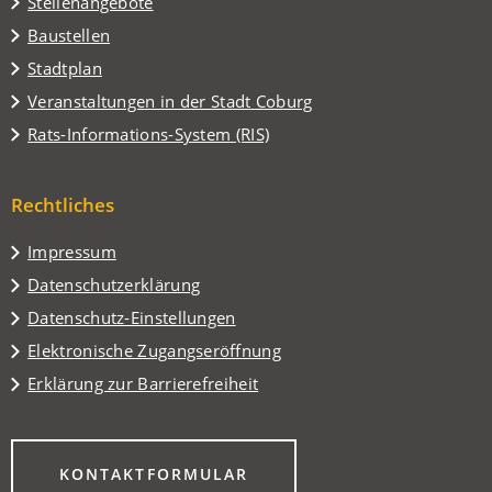
Stellenangebote
Baustellen
(Öffnet
Stadtplan
in
(Öffnet
Veranstaltungen in der Stadt Coburg
einem
in
(Öffnet
Rats-Informations-System (RIS)
neuen
einem
in
Tab)
neuen
einem
Tab)
Rechtliches
neuen
Tab)
Impressum
Datenschutzerklärung
Datenschutz-Einstellungen
Elektronische Zugangseröffnung
Erklärung zur Barrierefreiheit
(ÖFFNET
KONTAKTFORMULAR