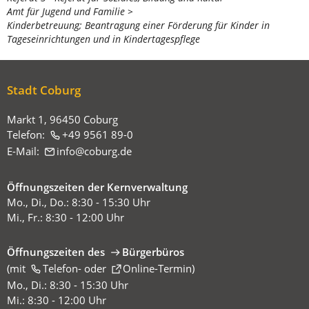
befinden
Amt für Jugend und Familie
sich
Kinderbetreuung; Beantragung einer Förderung für Kinder in
Tageseinrichtungen und in Kindertagespflege
hier:
Stadt Coburg
Markt 1, 96450 Coburg
Telefon:
+49 9561 89-0
E-Mail:
info
coburg
de
Öffnungszeiten der Kernverwaltung
Mo., Di., Do.: 8:30 - 15:30 Uhr
Mi., Fr.: 8:30 - 12:00 Uhr
Öffnungszeiten des
Bürgerbüros
(mit
(Öffnet
Telefon-
oder
Online-Termin
)
in
Mo., Di.: 8:30 - 15:30 Uhr
einem
Mi.: 8:30 - 12:00 Uhr