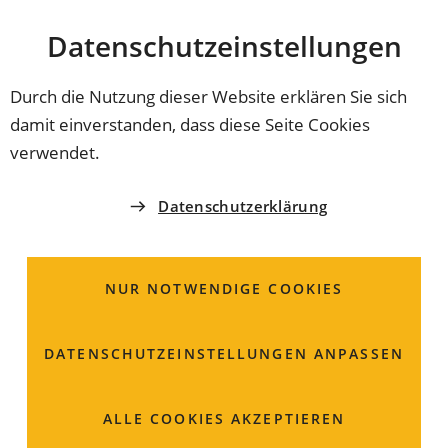
Stadt
INHALT ANSPRINGEN
Datenschutz­einstellungen
Coburg
Durch die Nutzung dieser Website erklären Sie sich
damit einverstanden, dass diese Seite Cookies
AMT FÜR JUGEND UND FAMILIE
verwendet.
Jugendschutz;
Datenschutzerklärung
Informationen
NUR NOTWENDIGE COOKIES
DATENSCHUTZ­EINSTELLUNGEN ANPASSEN
ALLE COOKIES AKZEPTIEREN