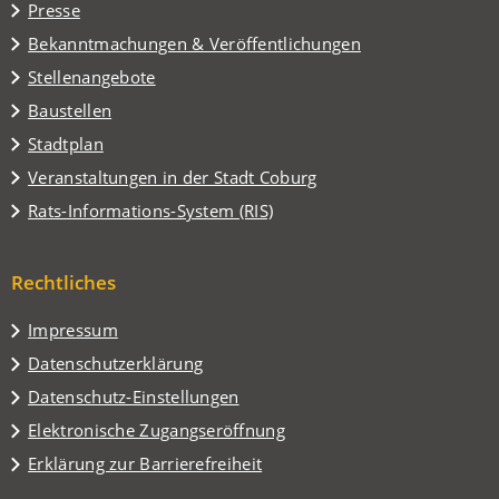
Presse
neuen
Tab)
Bekanntmachungen & Veröffentlichungen
Stellenangebote
Baustellen
(Öffnet
Stadtplan
in
(Öffnet
Veranstaltungen in der Stadt Coburg
einem
in
(Öffnet
Rats-Informations-System (RIS)
neuen
einem
in
Tab)
neuen
einem
Tab)
Rechtliches
neuen
Tab)
Impressum
Datenschutzerklärung
Datenschutz-Einstellungen
Elektronische Zugangseröffnung
Erklärung zur Barrierefreiheit