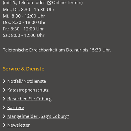
(mit
(Öffnet
Telefon-
oder
Online-Termin
)
in
Mo., Di.: 8:30 - 15:30 Uhr
einem
Mi.: 8:30 - 12:00 Uhr
neuen
Do.: 8:30 - 18:00 Uhr
Tab)
Fr.: 8:30 - 12:00 Uhr
Sa.: 8:00 - 12:00 Uhr
Telefonische Erreichbarkeit am Do. nur bis 15:30 Uhr.
Service & Dienste
Notfall/Notdienste
Katastrophenschutz
(Öffnet
Besuchen Sie Coburg
in
Karriere
einem
(Öffnet
Mängelmelder „Sag's Coburg“
neuen
in
Tab)
Newsletter
einem