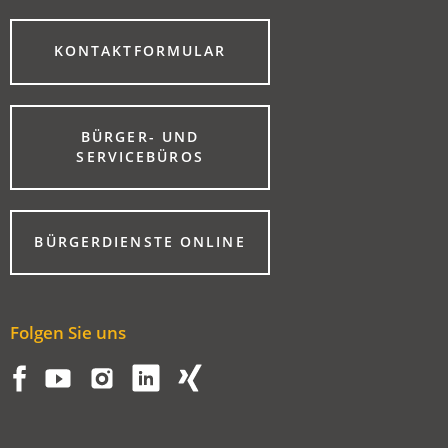
(ÖFFNET
KONTAKTFORMULAR
IN
EINEM
NEUEN
TAB)
BÜRGER- UND
(ÖFFNET
SERVICEBÜROS
IN
EINEM
NEUEN
TAB)
(ÖFFNET
BÜRGERDIENSTE ONLINE
IN
EINEM
NEUEN
TAB)
Folgen Sie uns