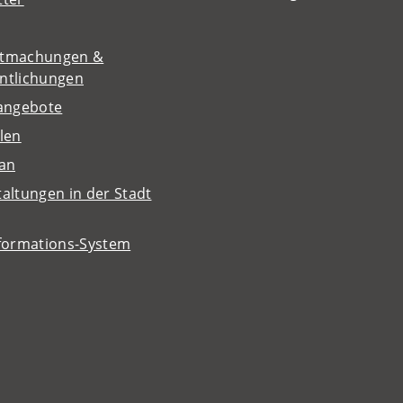
tmachungen &
entlichungen
nangebote
len
lan
altungen in der Stadt
nformations-System