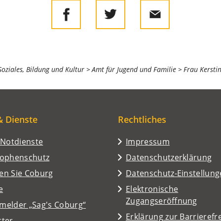
 Soziales, Bildung und Kultur
Amt für Jugend und Familie
Frau Kersti
& Dienste
Rechtliches
/Notdienste
Impressum
rophenschutz
Datenschutzerklärung
en Sie Coburg
Datenschutz-Einstellun
e
Elektronische
Zugangseröffnung
melder „Sag's Coburg“
Erklärung zur Barrierefre
tter