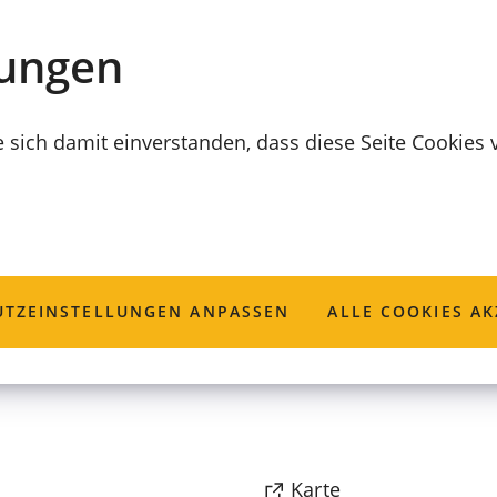
lungen
e sich damit einverstanden, dass diese Seite Cookies
ulner
TZ­EINSTELLUNGEN ANPASSEN
ALLE COOKIES AK
(Öffnet
Karte