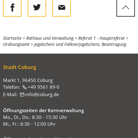
Sie
Startseite
Rathaus und Verwaltung
Referat 1 - Hauptreferat
Ordnungsamt
Jagdschein und Falknerjagdschein; Beantragung
befinden
sich
hier:
Stadt Coburg
Markt 1, 96450 Coburg
Telefon:
+49 9561 89-0
E-Mail:
info
coburg
de
Öffnungszeiten der Kernverwaltung
Mo., Di., Do.: 8:30 - 15:30 Uhr
Mi., Fr.: 8:30 - 12:00 Uhr