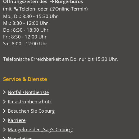
Öffnungszeiten des
Bürgerbüros
(mit
(Öffnet
Telefon-
oder
Online-Termin
)
in
Mo., Di.: 8:30 - 15:30 Uhr
einem
Mi.: 8:30 - 12:00 Uhr
neuen
Do.: 8:30 - 18:00 Uhr
Tab)
Fr.: 8:30 - 12:00 Uhr
Sa.: 8:00 - 12:00 Uhr
Telefonische Erreichbarkeit am Do. nur bis 15:30 Uhr.
Service & Dienste
Notfall/Notdienste
Katastrophenschutz
(Öffnet
Besuchen Sie Coburg
in
Karriere
einem
(Öffnet
Mängelmelder „Sag's Coburg“
neuen
in
Tab)
Newsletter