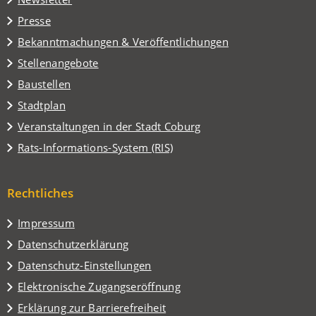
einem
Presse
neuen
Tab)
Bekanntmachungen & Veröffentlichungen
Stellenangebote
Baustellen
(Öffnet
Stadtplan
in
(Öffnet
Veranstaltungen in der Stadt Coburg
einem
in
(Öffnet
Rats-Informations-System (RIS)
neuen
einem
in
Tab)
neuen
einem
Tab)
Rechtliches
neuen
Tab)
Impressum
Datenschutzerklärung
Datenschutz-Einstellungen
Elektronische Zugangseröffnung
Erklärung zur Barrierefreiheit