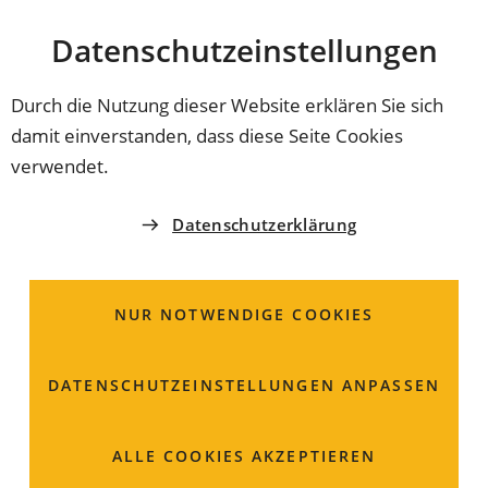
Stadt
INHALT ANSPRINGEN
Datenschutz­einstellungen
Coburg
Durch die Nutzung dieser Website erklären Sie sich
damit einverstanden, dass diese Seite Cookies
ORDNUNGSAMT
verwendet.
Jagdschein und
Datenschutzerklärung
Falknerjagdschein;
Beantragung
NUR NOTWENDIGE COOKIES
DATENSCHUTZ­EINSTELLUNGEN ANPASSEN
ALLE COOKIES AKZEPTIEREN