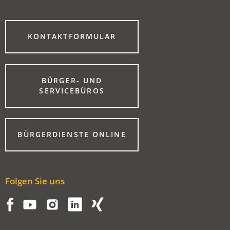
(ÖFFNET
KONTAKTFORMULAR
IN
EINEM
NEUEN
TAB)
BÜRGER- UND
(ÖFFNET
SERVICEBÜROS
IN
EINEM
NEUEN
TAB)
(ÖFFNET
BÜRGERDIENSTE ONLINE
IN
EINEM
NEUEN
TAB)
Folgen Sie uns