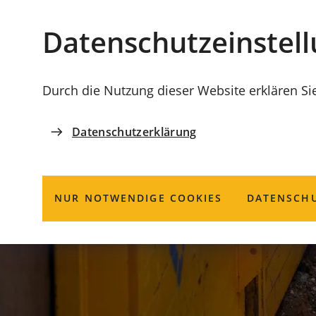
Stadt
INHALT ANSPRINGEN
Datenschutz­einstel
Coburg
Durch die Nutzung dieser Website erklären Si
Datenschutzerklärung
NUR NOTWENDIGE COOKIES
DATENSCHU