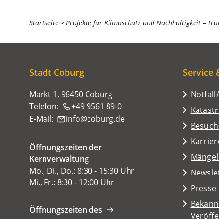
Sie
Startseite
Projekte für Klimaschutz und Nachhaltigkeit – tra
befinden
sich
hier:
Stadt Coburg
Service 
Markt 1, 96450 Coburg
Notfall
Telefon:
+49 9561 89-0
Katast
E-Mail:
info
coburg
de
(Öffnet
Besuch
in
Karrier
Öffnungszeiten der
einem
(Öffnet
Mängel
Kernverwaltung
neuen
in
Mo., Di., Do.: 8:30 - 15:30 Uhr
Tab)
Newsle
einem
Mi., Fr.: 8:30 - 12:00 Uhr
Presse
neuen
Tab)
Bekann
Öffnungszeiten des
Veröff