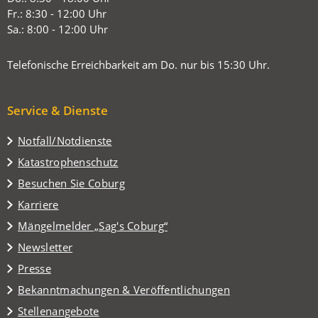
Tab)
Fr.: 8:30 - 12:00 Uhr
Sa.: 8:00 - 12:00 Uhr
Telefonische Erreichbarkeit am Do. nur bis 15:30 Uhr.
Service & Dienste
Notfall/Notdienste
Katastrophenschutz
(Öffnet
Besuchen Sie Coburg
in
Karriere
einem
(Öffnet
Mängelmelder „Sag's Coburg“
neuen
in
Tab)
Newsletter
einem
Presse
neuen
Tab)
Bekanntmachungen & Veröffentlichungen
Stellenangebote