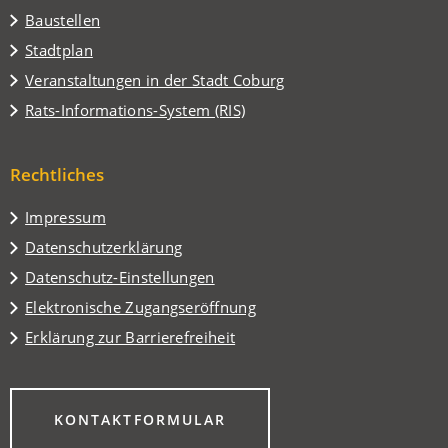
Baustellen
(Öffnet
Stadtplan
in
(Öffnet
Veranstaltungen in der Stadt Coburg
einem
in
(Öffnet
Rats-Informations-System (RIS)
neuen
einem
in
Tab)
neuen
einem
Tab)
Rechtliches
neuen
Tab)
Impressum
Datenschutzerklärung
Datenschutz-Einstellungen
Elektronische Zugangseröffnung
Erklärung zur Barrierefreiheit
(ÖFFNET
KONTAKTFORMULAR
IN