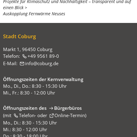
Projekte für Klimaschutz und Nachhaltigkeit – transparent und auf
befinden
einen Blick
sich
Auskopplung Fernwärme Neuses
hier:
Stadt Coburg
Markt 1, 96450 Coburg
Telefon:
+49 9561 89-0
E-Mail:
info
coburg
de
Öffnungszeiten der Kernverwaltung
Mo., Di., Do.: 8:30 - 15:30 Uhr
Mi., Fr.: 8:30 - 12:00 Uhr
Öffnungszeiten des
Bürgerbüros
(mit
(Öffnet
Telefon-
oder
Online-Termin
)
in
Mo., Di.: 8:30 - 15:30 Uhr
einem
Mi.: 8:30 - 12:00 Uhr
neuen
Do.: 8:30 - 18:00 Uhr