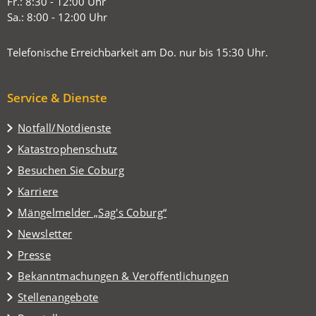
Tab)
Fr.: 8:30 - 12:00 Uhr
Sa.: 8:00 - 12:00 Uhr
Telefonische Erreichbarkeit am Do. nur bis 15:30 Uhr.
Service & Dienste
Notfall/Notdienste
Katastrophenschutz
(Öffnet
Besuchen Sie Coburg
in
Karriere
einem
(Öffnet
Mängelmelder „Sag's Coburg“
neuen
in
Tab)
Newsletter
einem
Presse
neuen
Tab)
Bekanntmachungen & Veröffentlichungen
Stellenangebote