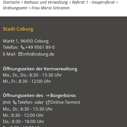
Sie
Startseite
Rathaus und Verwaltung
Referat 1 - Hauptreferat
Ordnungsamt
Frau Maria Schramm
befinden
sich
hier:
Stadt Coburg
Markt 1, 96450 Coburg
Telefon:
+49 9561 89-0
E-Mail:
info
coburg
de
Öffnungszeiten der Kernverwaltung
Mo., Di., Do.: 8:30 - 15:30 Uhr
Mi., Fr.: 8:30 - 12:00 Uhr
Öffnungszeiten des
Bürgerbüros
(mit
(Öffnet
Telefon-
oder
Online-Termin
)
in
Mo., Di.: 8:30 - 15:30 Uhr
einem
Mi.: 8:30 - 12:00 Uhr
neuen
Do.: 8:30 - 18:00 Uhr