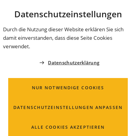
Stadt
INHALT ANSPRINGEN
Datenschutz­einstellungen
Coburg
Durch die Nutzung dieser Website erklären Sie sich
damit einverstanden, dass diese Seite Cookies
ORDNUNGSAMT
verwendet.
Frau
Maria
Schramm
Datenschutzerklärung
Bewohnerparkausweise,
Parkerleichterung für
NUR NOTWENDIGE COOKIES
Schwerbehinderte,
Ausnahmegenehmigungen für
DATENSCHUTZ­EINSTELLUNGEN ANPASSEN
Handwerker und Soziale
ALLE COOKIES AKZEPTIEREN
Dienste,