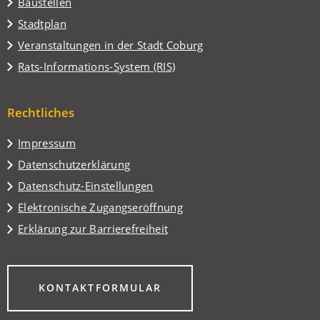
Baustellen
(Öffnet
Stadtplan
in
(Öffnet
Veranstaltungen in der Stadt Coburg
einem
in
(Öffnet
Rats-Informations-System (RIS)
neuen
einem
in
Tab)
neuen
einem
Tab)
Rechtliches
neuen
Tab)
Impressum
Datenschutzerklärung
Datenschutz-Einstellungen
Elektronische Zugangseröffnung
Erklärung zur Barrierefreiheit
(ÖFFNET
KONTAKTFORMULAR
IN
EINEM