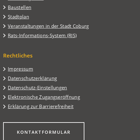
Baustellen
(Öffnet
Stadtplan
in
(Öffnet
Veranstaltungen in der Stadt Coburg
einem
in
(Öffnet
Rats-Informations-System (RIS)
neuen
einem
in
Tab)
neuen
einem
Tab)
Rechtliches
neuen
Tab)
Impressum
Datenschutzerklärung
Datenschutz-Einstellungen
Elektronische Zugangseröffnung
Erklärung zur Barrierefreiheit
(ÖFFNET
KONTAKTFORMULAR
IN