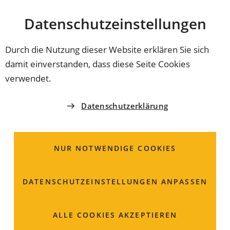
Stadt
INHALT ANSPRINGEN
Datenschutz­einstellungen
Coburg
Durch die Nutzung dieser Website erklären Sie sich
damit einverstanden, dass diese Seite Cookies
ORDNUNGSAMT
verwendet.
Antrag auf
Datenschutzerklärung
Erteilung/Verlängerung
einer Parkerleichterung
NUR NOTWENDIGE COOKIES
für Schwerbehinderte
DATENSCHUTZ­EINSTELLUNGEN ANPASSEN
ALLE COOKIES AKZEPTIEREN