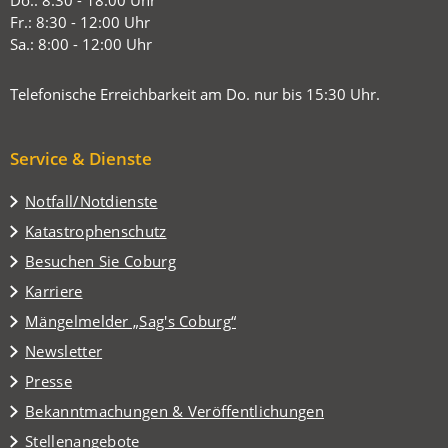
Do.: 8:30 - 18:00 Uhr
Tab)
Fr.: 8:30 - 12:00 Uhr
Sa.: 8:00 - 12:00 Uhr
Telefonische Erreichbarkeit am Do. nur bis 15:30 Uhr.
Service & Dienste
Notfall/Notdienste
Katastrophenschutz
(Öffnet
Besuchen Sie Coburg
in
Karriere
einem
(Öffnet
Mängelmelder „Sag's Coburg“
neuen
in
Tab)
Newsletter
einem
Presse
neuen
Tab)
Bekanntmachungen & Veröffentlichungen
Stellenangebote