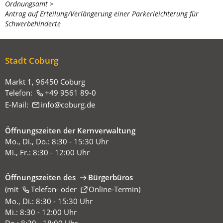
Ordnungsamt
befinden
Antrag auf Erteilung/Verlängerung einer Parkerleichterung für
sich
Schwerbehinderte
hier:
Stadt Coburg
Markt 1, 96450 Coburg
Telefon:
+49 9561 89-0
E-Mail:
info
coburg
de
Öffnungszeiten der Kernverwaltung
Mo., Di., Do.: 8:30 - 15:30 Uhr
Mi., Fr.: 8:30 - 12:00 Uhr
Öffnungszeiten des
Bürgerbüros
(mit
(Öffnet
Telefon-
oder
Online-Termin
)
in
Mo., Di.: 8:30 - 15:30 Uhr
einem
Mi.: 8:30 - 12:00 Uhr
neuen