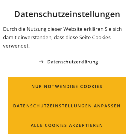
Stadt
INHALT ANSPRINGEN
Datenschutz­einstellungen
Coburg
Durch die Nutzung dieser Website erklären Sie sich
damit einverstanden, dass diese Seite Cookies
ORDNUNGSAMT
verwendet.
Frau
Datenschutzerklärung
Verena-Jessica
Curth
Brand- und
NUR NOTWENDIGE COOKIES
Katastrophenschutz
DATENSCHUTZ­EINSTELLUNGEN ANPASSEN
Rosengasse 1
ALLE COOKIES AKZEPTIEREN
96450 Coburg