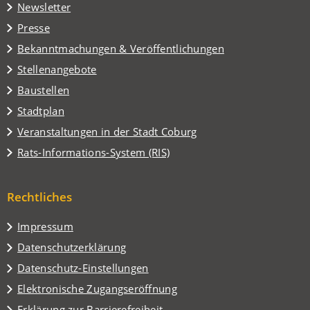
in
Tab)
Newsletter
einem
Presse
neuen
Tab)
Bekanntmachungen & Veröffentlichungen
Stellenangebote
Baustellen
(Öffnet
Stadtplan
in
(Öffnet
Veranstaltungen in der Stadt Coburg
einem
in
(Öffnet
Rats-Informations-System (RIS)
neuen
einem
in
Tab)
neuen
einem
Tab)
Rechtliches
neuen
Tab)
Impressum
Datenschutzerklärung
Datenschutz-Einstellungen
Elektronische Zugangseröffnung
Erklärung zur Barrierefreiheit