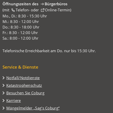
Öffnungszeiten des
Bürgerbüros
(mit
(Öffnet
Telefon-
oder
Online-Termin
)
in
Mo., Di.: 8:30 - 15:30 Uhr
einem
Mi.: 8:30 - 12:00 Uhr
neuen
Do.: 8:30 - 18:00 Uhr
Tab)
Fr.: 8:30 - 12:00 Uhr
Sa.: 8:00 - 12:00 Uhr
Telefonische Erreichbarkeit am Do. nur bis 15:30 Uhr.
Service & Dienste
Notfall/Notdienste
Katastrophenschutz
(Öffnet
Besuchen Sie Coburg
in
Karriere
einem
(Öffnet
Mängelmelder „Sag's Coburg“
neuen