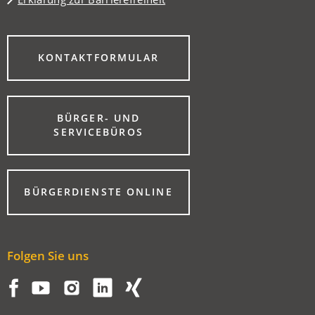
(ÖFFNET
KONTAKTFORMULAR
IN
EINEM
NEUEN
TAB)
BÜRGER- UND
(ÖFFNET
SERVICEBÜROS
IN
EINEM
NEUEN
TAB)
(ÖFFNET
BÜRGERDIENSTE ONLINE
IN
EINEM
NEUEN
TAB)
Folgen Sie uns