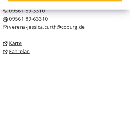
09561 89-3310
09561 89-63310
verena-jessica.curth
coburg
de
(Öffnet
Karte
in
(Öffnet
Fahrplan
einem
in
neuen
einem
Tab)
neuen
Tab)