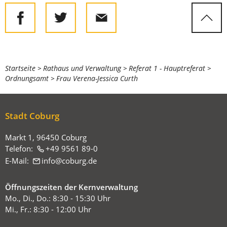
Sie
Startseite
Rathaus und Verwaltung
Referat 1 - Hauptreferat
Ordnungsamt
Frau Verena-Jessica Curth
befinden
sich
hier:
Stadt Coburg
Markt 1, 96450 Coburg
Telefon:
+49 9561 89-0
E-Mail:
info
coburg
de
Öffnungszeiten der Kernverwaltung
Mo., Di., Do.: 8:30 - 15:30 Uhr
Mi., Fr.: 8:30 - 12:00 Uhr