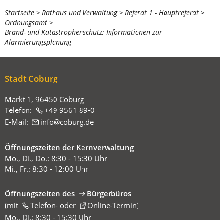
Sie
Startseite
Rathaus und Verwaltung
Referat 1 - Hauptreferat
Ordnungsamt
befinden
Brand- und Katastrophenschutz; Informationen zur
sich
Alarmierungsplanung
hier:
Stadt Coburg
Markt 1, 96450 Coburg
Telefon:
+49 9561 89-0
E-Mail:
info
coburg
de
Öffnungszeiten der Kernverwaltung
Mo., Di., Do.: 8:30 - 15:30 Uhr
Mi., Fr.: 8:30 - 12:00 Uhr
Öffnungszeiten des
Bürgerbüros
(mit
(Öffnet
Telefon-
oder
Online-Termin
)
in
Mo., Di.: 8:30 - 15:30 Uhr