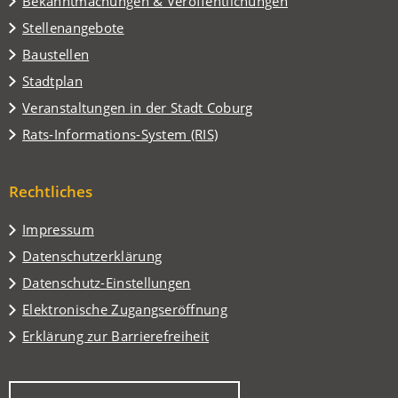
Bekanntmachungen & Veröffentlichungen
Stellenangebote
Baustellen
(Öffnet
Stadtplan
in
(Öffnet
Veranstaltungen in der Stadt Coburg
einem
in
(Öffnet
Rats-Informations-System (RIS)
neuen
einem
in
Tab)
neuen
einem
Tab)
Rechtliches
neuen
Tab)
Impressum
Datenschutzerklärung
Datenschutz-Einstellungen
Elektronische Zugangseröffnung
Erklärung zur Barrierefreiheit