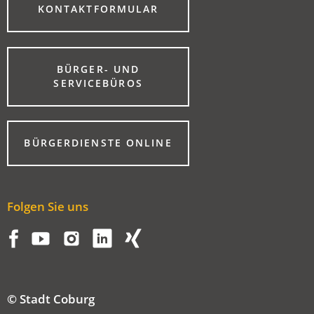
(ÖFFNET
KONTAKTFORMULAR
IN
EINEM
NEUEN
TAB)
BÜRGER- UND
(ÖFFNET
SERVICEBÜROS
IN
EINEM
NEUEN
TAB)
(ÖFFNET
BÜRGERDIENSTE ONLINE
IN
EINEM
NEUEN
TAB)
Folgen Sie uns
© Stadt Coburg