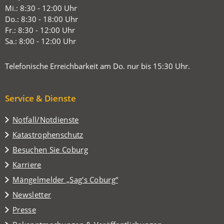
einem
Mi.: 8:30 - 12:00 Uhr
neuen
Do.: 8:30 - 18:00 Uhr
Tab)
Fr.: 8:30 - 12:00 Uhr
Sa.: 8:00 - 12:00 Uhr
Telefonische Erreichbarkeit am Do. nur bis 15:30 Uhr.
Service & Dienste
Notfall/Notdienste
Katastrophenschutz
(Öffnet
Besuchen Sie Coburg
in
Karriere
einem
(Öffnet
Mängelmelder „Sag's Coburg“
neuen
in
Tab)
Newsletter
einem
Presse
neuen
Tab)