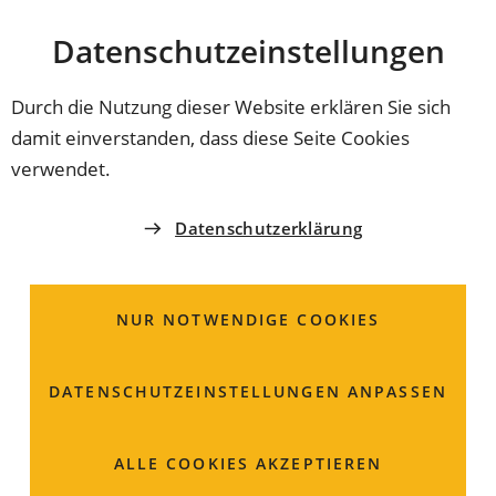
Stadt
INHALT ANSPRINGEN
Datenschutz­einstellungen
Coburg
Durch die Nutzung dieser Website erklären Sie sich
damit einverstanden, dass diese Seite Cookies
ORDNUNGSAMT
verwendet.
Brand- und
Datenschutzerklärung
Katastrophenschutz;
Informationen zur
NUR NOTWENDIGE COOKIES
Alarmierungsplanung
DATENSCHUTZ­EINSTELLUNGEN ANPASSEN
ALLE COOKIES AKZEPTIEREN