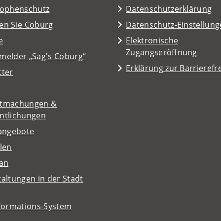
rophenschutz
Datenschutzerklärung
en Sie Coburg
Datenschutz-Einstellun
e
Elektronische
Zugangseröffnung
melder „Sag's Coburg“
Erklärung zur Barrierefre
tter
tmachungen &
entlichungen
nangebote
len
lan
altungen in der Stadt
nformations-System