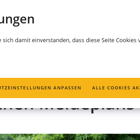
lungen
e sich damit einverstanden, dass diese Seite Cookies
nformationen zur
TZ­EINSTELLUNGEN ANPASSEN
ALLE COOKIES AK
chen Meldeplans