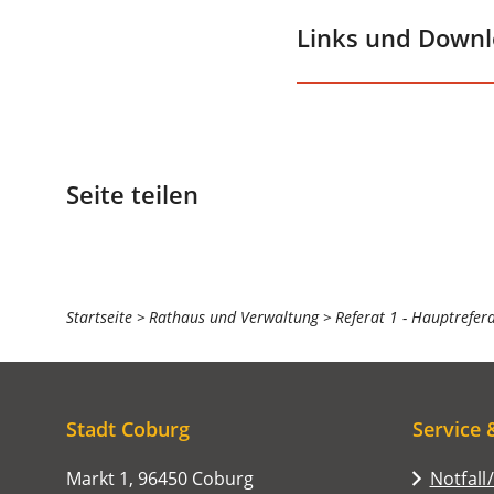
Links und Down
Seite teilen
Sie
Startseite
Rathaus und Verwaltung
Referat 1 - Hauptrefer
befinden
sich
hier:
Stadt Coburg
Service 
Markt 1, 96450 Coburg
Notfall