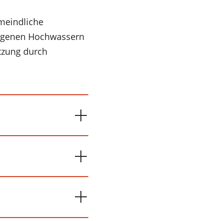
meindliche
angenen Hochwassern
ützung durch