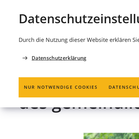
Stadt
INHALT ANSPRINGEN
Datenschutz­einstel
Coburg
Durch die Nutzung dieser Website erklären Si
Datenschutzerklärung
ORDNUNGSAMT
Hochwasser; I
NUR NOTWENDIGE COOKIES
DATENSCHU
des gemeindli