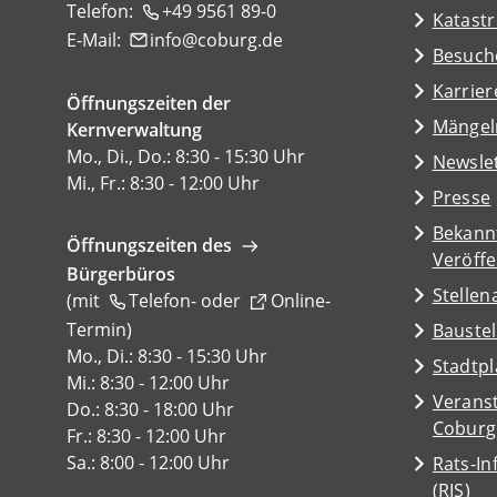
Telefon:
+49 9561 89-0
Katast
E-Mail:
info
coburg
de
(Öffnet
Besuch
in
Karrier
Öffnungszeiten der
einem
(Öffnet
Mängel
Kernverwaltung
neuen
in
Mo., Di., Do.: 8:30 - 15:30 Uhr
Tab)
Newsle
einem
Mi., Fr.: 8:30 - 12:00 Uhr
Presse
neuen
Tab)
Bekann
Öffnungszeiten des
Veröff
Bürgerbüros
Stelle
(mit
Telefon-
oder
Online-
Termin
(Öffnet
)
Baustel
in
Mo., Di.: 8:30 - 15:30 Uhr
(Öffnet
Stadtp
einem
Mi.: 8:30 - 12:00 Uhr
in
Veranst
neuen
Do.: 8:30 - 18:00 Uhr
einem
(Öffnet
Coburg
Tab)
Fr.: 8:30 - 12:00 Uhr
neuen
in
Sa.: 8:00 - 12:00 Uhr
Rats-I
Tab)
einem
(Öffnet
(RIS)