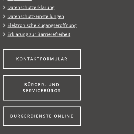
Datenschutzerklärung
Datenschutz-Einstellungen
Elektronische Zugangseröffnung
Erklärung zur Barrierefreiheit
(ÖFFNET
KONTAKTFORMULAR
IN
EINEM
NEUEN
TAB)
BÜRGER- UND
(ÖFFNET
SERVICEBÜROS
IN
EINEM
NEUEN
TAB)
(ÖFFNET
BÜRGERDIENSTE ONLINE
IN
EINEM
NEUEN