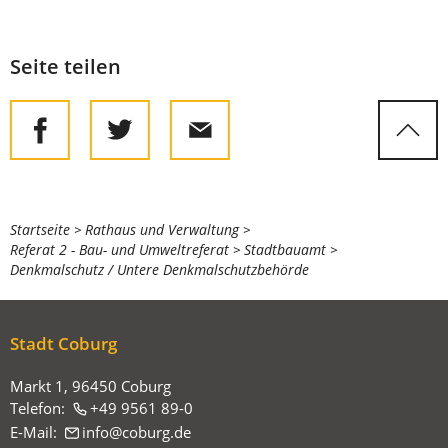
Seite teilen
Sie
Startseite
Rathaus und Verwaltung
Referat 2 - Bau- und Umweltreferat
Stadtbauamt
befinden
Denkmalschutz / Untere Denkmalschutzbehörde
sich
hier:
Stadt Coburg
Markt 1, 96450 Coburg
Telefon:
+49 9561 89-0
E-Mail:
info
coburg
de