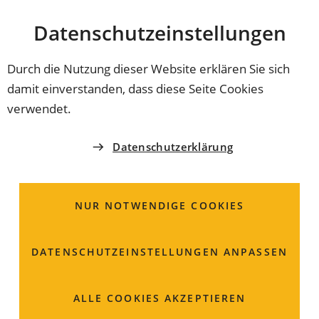
Stadt
INHALT ANSPRINGEN
Datenschutz­einstellungen
Coburg
Durch die Nutzung dieser Website erklären Sie sich
damit einverstanden, dass diese Seite Cookies
STADTBAUAMT
verwendet.
Denkmalschutz / Untere
Datenschutzerklärung
Denkmalschutzbehörde
NUR NOTWENDIGE COOKIES
Steingasse 18
96450 Coburg
DATENSCHUTZ­EINSTELLUNGEN ANPASSEN
09561 89-1634
09561 89-61634
ALLE COOKIES AKZEPTIEREN