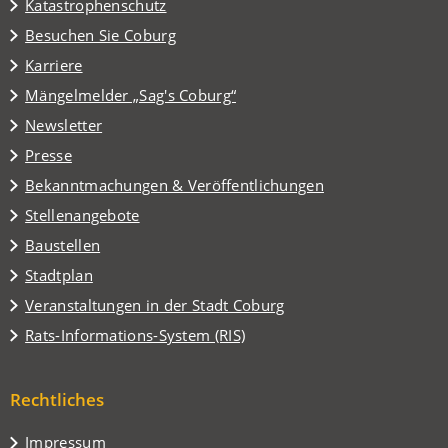
Katastrophenschutz
(Öffnet
Besuchen Sie Coburg
in
Karriere
einem
(Öffnet
Mängelmelder „Sag's Coburg“
neuen
in
Tab)
Newsletter
einem
Presse
neuen
Tab)
Bekanntmachungen & Veröffentlichungen
Stellenangebote
Baustellen
(Öffnet
Stadtplan
in
(Öffnet
Veranstaltungen in der Stadt Coburg
einem
in
(Öffnet
Rats-Informations-System (RIS)
neuen
einem
in
Tab)
neuen
einem
Tab)
Rechtliches
neuen
Tab)
Impressum