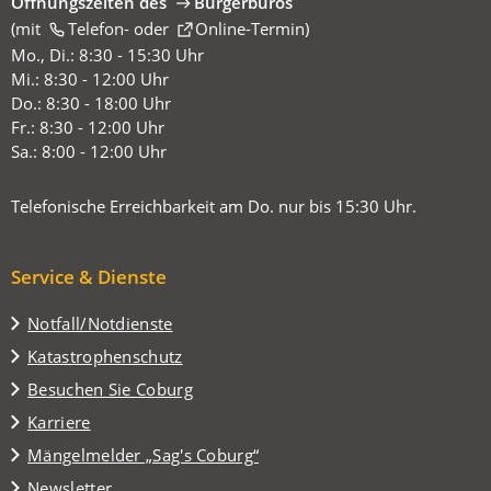
Öffnungszeiten des
Bürgerbüros
(mit
(Öffnet
Telefon-
oder
Online-Termin
)
in
Mo., Di.: 8:30 - 15:30 Uhr
einem
Mi.: 8:30 - 12:00 Uhr
neuen
Do.: 8:30 - 18:00 Uhr
Tab)
Fr.: 8:30 - 12:00 Uhr
Sa.: 8:00 - 12:00 Uhr
Telefonische Erreichbarkeit am Do. nur bis 15:30 Uhr.
Service & Dienste
Notfall/Notdienste
Katastrophenschutz
(Öffnet
Besuchen Sie Coburg
in
Karriere
einem
(Öffnet
Mängelmelder „Sag's Coburg“
neuen
in
Tab)
Newsletter