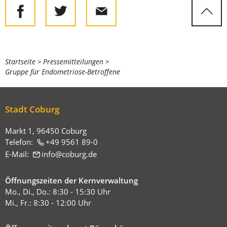
Sie
Startseite
Pressemitteilungen
Gruppe für Endometriose-Betroffene
befinden
sich
hier:
Stadt Coburg
Markt 1, 96450 Coburg
Telefon:
+49 9561 89-0
E-Mail:
info
coburg
de
Öffnungszeiten der Kernverwaltung
Mo., Di., Do.: 8:30 - 15:30 Uhr
Mi., Fr.: 8:30 - 12:00 Uhr