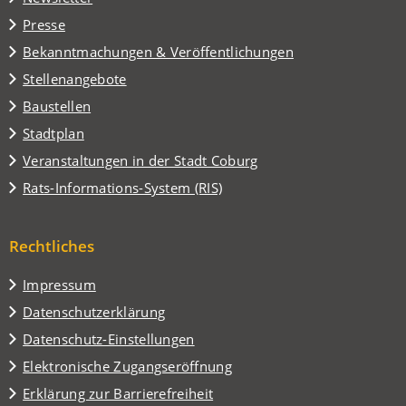
einem
Presse
neuen
Tab)
Bekanntmachungen & Veröffentlichungen
Stellenangebote
Baustellen
(Öffnet
Stadtplan
in
(Öffnet
Veranstaltungen in der Stadt Coburg
einem
in
(Öffnet
Rats-Informations-System (RIS)
neuen
einem
in
Tab)
neuen
einem
Tab)
Rechtliches
neuen
Tab)
Impressum
Datenschutzerklärung
Datenschutz-Einstellungen
Elektronische Zugangseröffnung
Erklärung zur Barrierefreiheit