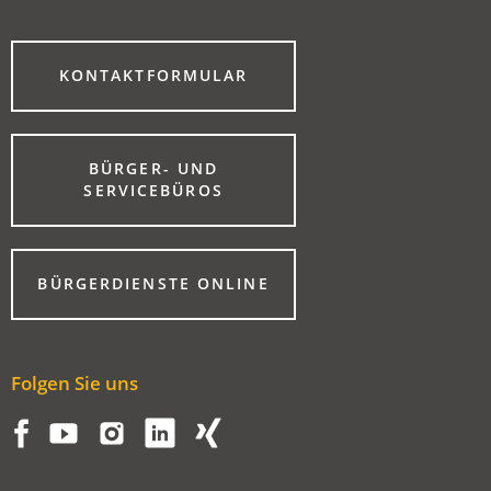
(ÖFFNET
KONTAKTFORMULAR
IN
EINEM
NEUEN
TAB)
BÜRGER- UND
(ÖFFNET
SERVICEBÜROS
IN
EINEM
NEUEN
TAB)
(ÖFFNET
BÜRGERDIENSTE ONLINE
IN
EINEM
NEUEN
TAB)
Folgen Sie uns