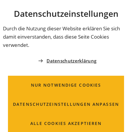
Stadt
INHALT ANSPRINGEN
Datenschutz­einstellungen
Coburg
Durch die Nutzung dieser Website erklären Sie sich
damit einverstanden, dass diese Seite Cookies
04.09.2023
SELBSTHILFE
verwendet.
Gruppe für
Datenschutzerklärung
Endometriose-
Betroffene
NUR NOTWENDIGE COOKIES
Am 12. September um 18 Uhr findet das
DATENSCHUTZ­EINSTELLUNGEN ANPASSEN
Gründungstreffen einer Selbsthilfegruppe für
Endometriose-Betroffene statt. Es sollen persönliche
Erfahrungen und gemeinsame
ALLE COOKIES AKZEPTIEREN
Bewältigungsmöglichkeiten ausgetauscht werden.