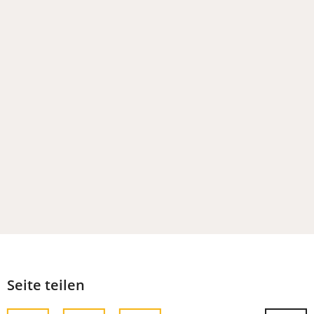
Tab)
neuen
Tab)
Seite teilen