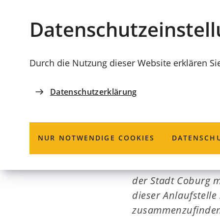
Stadt
INHALT ANSPRINGEN
Datenschutz­einstel
Coburg
Durch die Nutzung dieser Website erklären Si
Datenschutzerklärung
SOZIAL- UND VERSICHERUNGSAMT
Kontaktstelle S
NUR NOTWENDIGE COOKIES
DATENSCHU
Die Kontaktstelle S
der Stadt Coburg mi
dieser Anlaufstelle
zusammenzufinden 