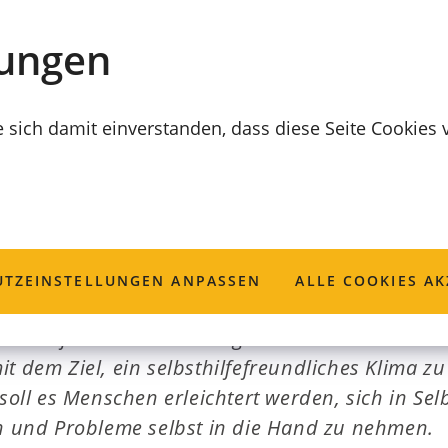
lungen
e sich damit einverstanden, dass diese Seite Cookies
elbsthilfe
TZ­EINSTELLUNGEN ANPASSEN
ALLE COOKIES AK
elbsthilfe der Stadt Coburg ist seit Oktober 1987
t dem Ziel, ein selbsthilfefreundliches Klima zu
 soll es Menschen erleichtert werden, sich in Se
und Probleme selbst in die Hand zu nehmen.