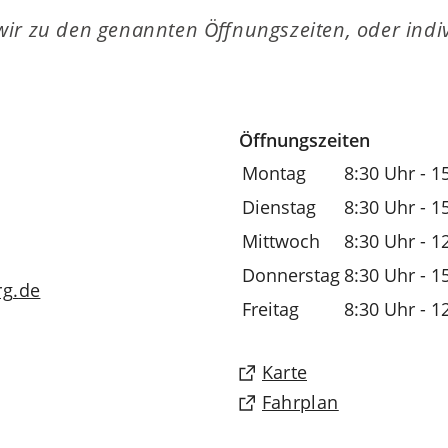
ir zu den genannten Öffnungszeiten, oder indi
Öffnungszeiten
Montag
8:30 Uhr - 1
Dienstag
8:30 Uhr - 1
Mittwoch
8:30 Uhr - 1
Donnerstag
8:30 Uhr - 1
rg
de
Freitag
8:30 Uhr - 1
(Öffnet
Karte
in
(Öffnet
Fahrplan
einem
in