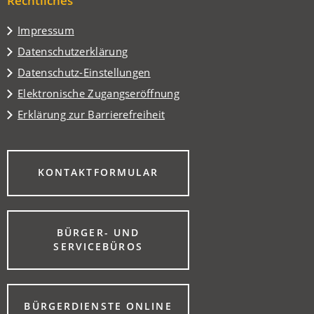
Rechtliches
neuen
Tab)
Impressum
Datenschutzerklärung
Datenschutz-Einstellungen
Elektronische Zugangseröffnung
Erklärung zur Barrierefreiheit
(ÖFFNET
KONTAKTFORMULAR
IN
EINEM
NEUEN
TAB)
BÜRGER- UND
(ÖFFNET
SERVICEBÜROS
IN
EINEM
NEUEN
TAB)
(ÖFFNET
BÜRGERDIENSTE ONLINE