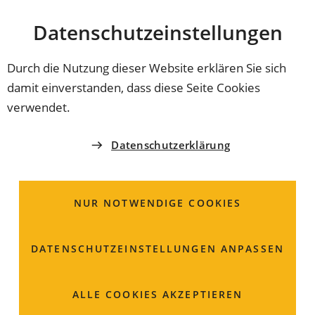
Stadt
INHALT ANSPRINGEN
Datenschutz­einstellungen
Coburg
Durch die Nutzung dieser Website erklären Sie sich
damit einverstanden, dass diese Seite Cookies
THEMEN DER VERWALTUNG
verwendet.
Amtliche
Datenschutzerklärung
Beglaubigungen
NUR NOTWENDIGE COOKIES
Leistungen dieser Kategorie
DATENSCHUTZ­EINSTELLUNGEN ANPASSEN
Amtliche Beglaubigung; Einholung bei der
Gemeinde oder Verwaltungsgemeinschaft
ALLE COOKIES AKZEPTIEREN
Vorsorgevollmachten und Betreuungsverfügungen;