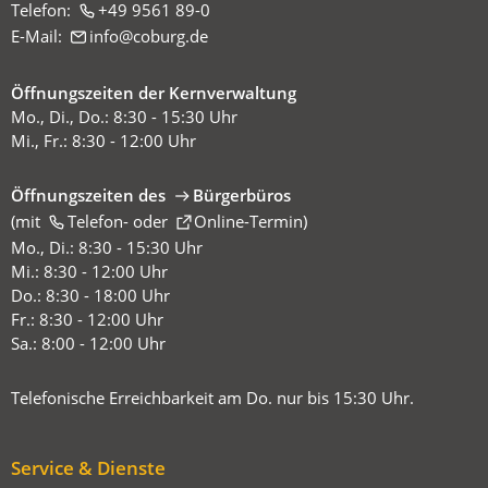
Telefon:
+49 9561 89-0
E-Mail:
info
coburg
de
Öffnungszeiten der Kernverwaltung
Mo., Di., Do.: 8:30 - 15:30 Uhr
Mi., Fr.: 8:30 - 12:00 Uhr
Öffnungszeiten des
Bürgerbüros
(mit
(Öffnet
Telefon-
oder
Online-Termin
)
in
Mo., Di.: 8:30 - 15:30 Uhr
einem
Mi.: 8:30 - 12:00 Uhr
neuen
Do.: 8:30 - 18:00 Uhr
Tab)
Fr.: 8:30 - 12:00 Uhr
Sa.: 8:00 - 12:00 Uhr
Telefonische Erreichbarkeit am Do. nur bis 15:30 Uhr.
Service & Dienste