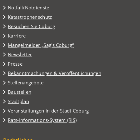
Notfall/Notdienste
Katastrophenschutz
(Öffnet
Besuchen Sie Coburg
in
Karriere
einem
(Öffnet
Mängelmelder „Sag's Coburg“
neuen
in
Tab)
Newsletter
einem
Presse
neuen
Tab)
Bekanntmachungen & Veröffentlichungen
Stellenangebote
Baustellen
(Öffnet
Stadtplan
in
(Öffnet
Veranstaltungen in der Stadt Coburg
einem
in
(Öffnet
Rats-Informations-System (RIS)
neuen
einem
in
Tab)
neuen
einem
Tab)