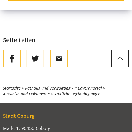
Beantragung einer Beglaubigung
Seite teilen
Sie
Startseite
Rathaus und Verwaltung
° BayernPortal
Ausweise und Dokumente
Amtliche Beglaubigungen
befinden
sich
hier:
Stadt Coburg
Markt 1, 96450 Coburg