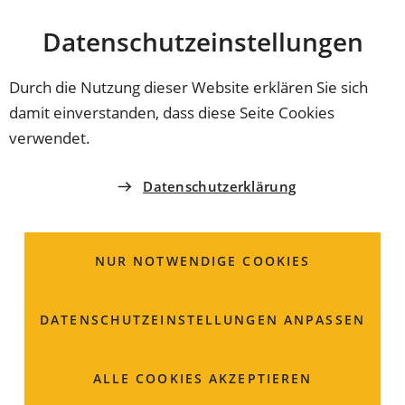
Stadt
INHALT ANSPRINGEN
Datenschutz­einstellungen
Coburg
Durch die Nutzung dieser Website erklären Sie sich
damit einverstanden, dass diese Seite Cookies
AMT FÜR JUGEND UND FAMILIE
verwendet.
Frau
N.
N.
Datenschutzerklärung
Jugendsozialarbeit
Grundschule Creidlitz
NUR NOTWENDIGE COOKIES
09561 89-0
DATENSCHUTZ­EINSTELLUNGEN ANPASSEN
09561 89-0
ALLE COOKIES AKZEPTIEREN