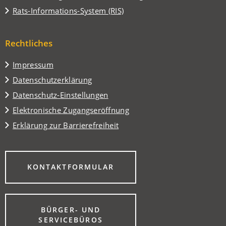
einem
in
(Öffnet
Rats-Informations-System (RIS)
neuen
einem
in
Tab)
neuen
einem
Tab)
Rechtliches
neuen
Tab)
Impressum
Datenschutzerklärung
Datenschutz-Einstellungen
Elektronische Zugangseröffnung
Erklärung zur Barrierefreiheit
(ÖFFNET
KONTAKTFORMULAR
IN
EINEM
NEUEN
TAB)
BÜRGER- UND
(ÖFFNET
SERVICEBÜROS