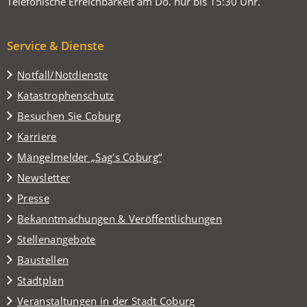
Telefonische Erreichbarkeit am Do. nur bis 15:30 Uhr.
Service & Dienste
Notfall/Notdienste
Katastrophenschutz
(Öffnet
Besuchen Sie Coburg
in
Karriere
einem
(Öffnet
Mängelmelder „Sag's Coburg“
neuen
in
Tab)
Newsletter
einem
Presse
neuen
Tab)
Bekanntmachungen & Veröffentlichungen
Stellenangebote
Baustellen
(Öffnet
Stadtplan
in
(Öffnet
Veranstaltungen in der Stadt Coburg