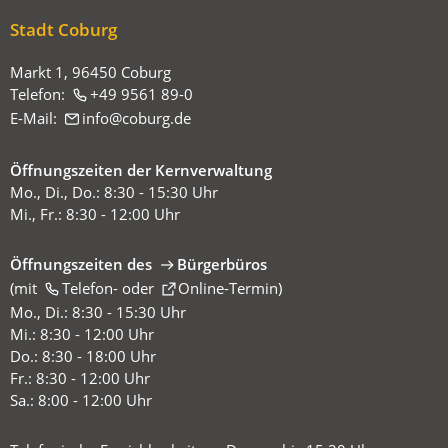
hier:
Stadt Coburg
Markt 1, 96450 Coburg
Telefon:
+49 9561 89-0
E-Mail:
info
coburg
de
Öffnungszeiten der Kernverwaltung
Mo., Di., Do.: 8:30 - 15:30 Uhr
Mi., Fr.: 8:30 - 12:00 Uhr
Öffnungszeiten des
Bürgerbüros
(mit
(Öffnet
Telefon-
oder
Online-Termin
)
in
Mo., Di.: 8:30 - 15:30 Uhr
einem
Mi.: 8:30 - 12:00 Uhr
neuen
Do.: 8:30 - 18:00 Uhr
Tab)
Fr.: 8:30 - 12:00 Uhr
Sa.: 8:00 - 12:00 Uhr