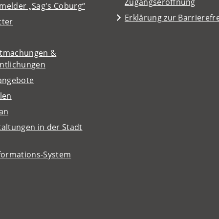
Zugangseröffnung
melder „Sag's Coburg“
Erklärung zur Barrierefre
tter
tmachungen &
entlichungen
nangebote
len
lan
altungen in der Stadt
nformations-System