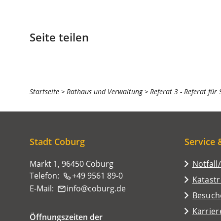
Seite teilen
Sie
Startseite
Rathaus und Verwaltung
Referat 3 - Referat für
befinden
sich
hier:
Stadt Coburg
Service 
Markt 1, 96450 Coburg
Notfall
Telefon:
+49 9561 89-0
Katast
E-Mail:
info
coburg
de
(Öffnet
Besuch
in
Karrier
Öffnungszeiten der
einem