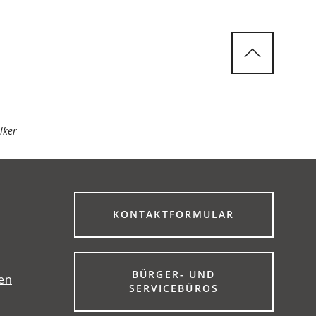
lker
(ÖFFNET
KONTAKTFORMULAR
IN
EINEM
NEUEN
TAB)
BÜRGER- UND
gen
(ÖFFNET
SERVICEBÜROS
IN