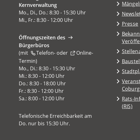
(Öffnet
Mängel
Kernverwaltung
neuen
in
Mo., Di., Do.: 8:30 - 15:30 Uhr
Tab)
Newsle
einem
Mi., Fr.: 8:30 - 12:00 Uhr
Presse
neuen
Tab)
Bekann
Öffnungszeiten des
Veröff
Bürgerbüros
Stelle
(mit
Telefon-
oder
Online-
Termin
(Öffnet
)
Baustel
in
Mo., Di.: 8:30 - 15:30 Uhr
(Öffnet
Stadtp
einem
Mi.: 8:30 - 12:00 Uhr
in
Veranst
neuen
Do.: 8:30 - 18:00 Uhr
einem
(Öffnet
Coburg
Tab)
Fr.: 8:30 - 12:00 Uhr
neuen
in
Sa.: 8:00 - 12:00 Uhr
Rats-I
Tab)
einem
(Öffnet
(RIS)
neuen
in
Telefonische Erreichbarkeit am
Tab)
einem
Do. nur bis 15:30 Uhr.
neuen
Tab)