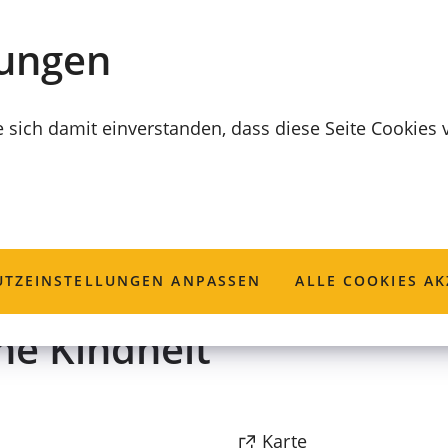
lungen
e sich damit einverstanden, dass diese Seite Cookies
er
TZ­EINSTELLUNGEN ANPASSEN
ALLE COOKIES AK
he Kindheit
(Öffnet
Karte