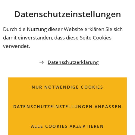
Stadt
INHALT ANSPRINGEN
Datenschutz­einstellungen
Coburg
Durch die Nutzung dieser Website erklären Sie sich
damit einverstanden, dass diese Seite Cookies
WIRTSCHAFTSFÖRDERUNGSGESELLSCHAFT DER
verwendet.
STADT COBURG
Frau
Lisa
Roth
Datenschutzerklärung
Wirtschaftsförderungsgesellscha
NUR NOTWENDIGE COOKIES
der Stadt Coburg
DATENSCHUTZ­EINSTELLUNGEN ANPASSEN
Mauer 14
96450 Coburg
ALLE COOKIES AKZEPTIEREN