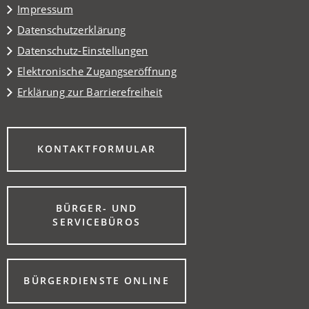
Impressum
Datenschutzerklärung
Datenschutz-Einstellungen
Elektronische Zugangseröffnung
Erklärung zur Barrierefreiheit
(ÖFFNET
KONTAKTFORMULAR
IN
EINEM
NEUEN
TAB)
BÜRGER- UND
(ÖFFNET
SERVICEBÜROS
IN
EINEM
NEUEN
TAB)
(ÖFFNET
BÜRGERDIENSTE ONLINE
IN
EINEM