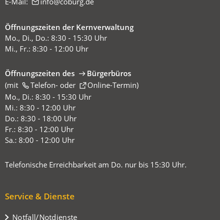
E-Mail:
info
coburg
de
Öffnungszeiten der Kernverwaltung
Mo., Di., Do.: 8:30 - 15:30 Uhr
Mi., Fr.: 8:30 - 12:00 Uhr
Öffnungszeiten des
Bürgerbüros
(mit
(Öffnet
Telefon-
oder
Online-Termin
)
in
Mo., Di.: 8:30 - 15:30 Uhr
einem
Mi.: 8:30 - 12:00 Uhr
neuen
Do.: 8:30 - 18:00 Uhr
Tab)
Fr.: 8:30 - 12:00 Uhr
Sa.: 8:00 - 12:00 Uhr
Telefonische Erreichbarkeit am Do. nur bis 15:30 Uhr.
Service & Dienste
Notfall/Notdienste