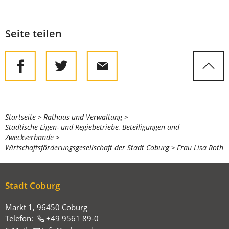
Seite teilen
Sie
Startseite
Rathaus und Verwaltung
Städtische Eigen- und Regiebetriebe, Beteiligungen und
befinden
Zweckverbände
sich
Wirtschaftsförderungsgesellschaft der Stadt Coburg
Frau Lisa Roth
hier:
Stadt Coburg
Markt 1, 96450 Coburg
Telefon:
+49 9561 89-0