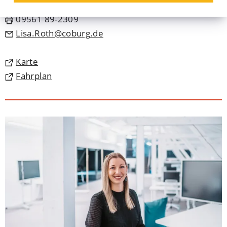
09561 89-2305
09561 89-2309
Lisa.Roth
coburg
de
(Öffnet
Karte
in
(Öffnet
Fahrplan
einem
in
neuen
einem
Tab)
neuen
Tab)