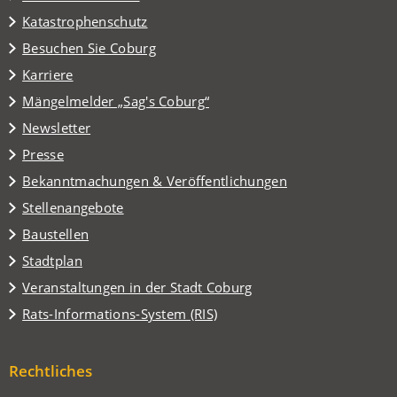
Katastrophenschutz
(Öffnet
Besuchen Sie Coburg
in
Karriere
einem
(Öffnet
Mängelmelder „Sag's Coburg“
neuen
in
Tab)
Newsletter
einem
Presse
neuen
Tab)
Bekanntmachungen & Veröffentlichungen
Stellenangebote
Baustellen
(Öffnet
Stadtplan
in
(Öffnet
Veranstaltungen in der Stadt Coburg
einem
in
(Öffnet
Rats-Informations-System (RIS)
neuen
einem
in
Tab)
neuen
einem
Tab)
Rechtliches
neuen
Tab)