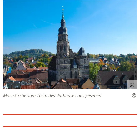
Tab)
neuen
Tab)
Morizkirche vom Turm des Rathauses aus gesehen