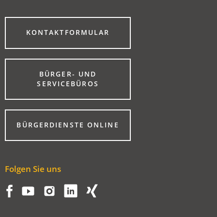
(ÖFFNET
KONTAKTFORMULAR
IN
EINEM
NEUEN
TAB)
BÜRGER- UND
(ÖFFNET
SERVICEBÜROS
IN
EINEM
NEUEN
TAB)
(ÖFFNET
BÜRGERDIENSTE ONLINE
IN
EINEM
NEUEN
TAB)
Folgen Sie uns