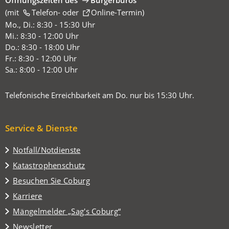
Öffnungszeiten des
Bürgerbüros
(mit
(Öffnet
Telefon-
oder
Online-Termin
)
in
Mo., Di.: 8:30 - 15:30 Uhr
einem
Mi.: 8:30 - 12:00 Uhr
neuen
Do.: 8:30 - 18:00 Uhr
Tab)
Fr.: 8:30 - 12:00 Uhr
Sa.: 8:00 - 12:00 Uhr
Telefonische Erreichbarkeit am Do. nur bis 15:30 Uhr.
Service & Dienste
Notfall/Notdienste
Katastrophenschutz
(Öffnet
Besuchen Sie Coburg
in
Karriere
einem
(Öffnet
Mängelmelder „Sag's Coburg“
neuen
in
Tab)
Newsletter