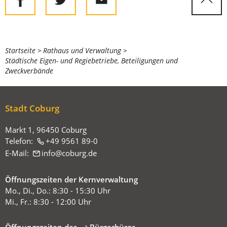
Sie
Startseite
Rathaus und Verwaltung
Städtische Eigen- und Regiebetriebe, Beteiligungen und
befinden
Zweckverbände
sich
hier:
Stadt Coburg
Markt 1, 96450 Coburg
Telefon:
+49 9561 89-0
E-Mail:
info
coburg
de
Öffnungszeiten der Kernverwaltung
Mo., Di., Do.: 8:30 - 15:30 Uhr
Mi., Fr.: 8:30 - 12:00 Uhr