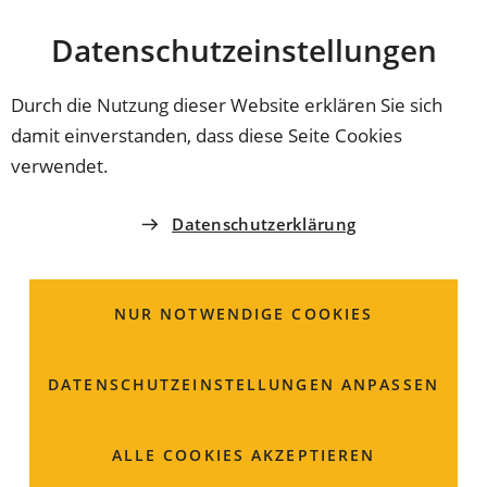
Stadt
INHALT ANSPRINGEN
Datenschutz­einstellungen
Coburg
Durch die Nutzung dieser Website erklären Sie sich
damit einverstanden, dass diese Seite Cookies
STADT COBURG
verwendet.
Städtische Eigen- und
Datenschutzerklärung
Regiebetriebe,
Beteiligungen und
NUR NOTWENDIGE COOKIES
Zweckverbände
DATENSCHUTZ­EINSTELLUNGEN ANPASSEN
Markt 1
ALLE COOKIES AKZEPTIEREN
96450 Coburg