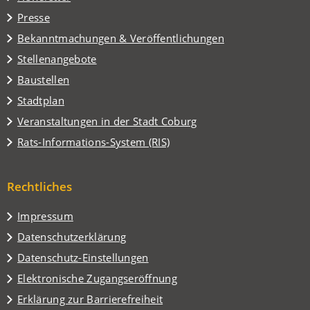
einem
Presse
neuen
Tab)
Bekanntmachungen & Veröffentlichungen
Stellenangebote
Baustellen
(Öffnet
Stadtplan
in
(Öffnet
Veranstaltungen in der Stadt Coburg
einem
in
(Öffnet
Rats-Informations-System (RIS)
neuen
einem
in
Tab)
neuen
einem
Tab)
Rechtliches
neuen
Tab)
Impressum
Datenschutzerklärung
Datenschutz-Einstellungen
Elektronische Zugangseröffnung
Erklärung zur Barrierefreiheit