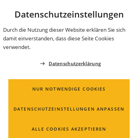
Stadt
INHALT ANSPRINGEN
Datenschutz­einstellungen
Coburg
Durch die Nutzung dieser Website erklären Sie sich
damit einverstanden, dass diese Seite Cookies
STANDESAMT COBURG
verwendet.
Frau
Pia
Miethling
Datenschutzerklärung
Standesamt - Sachgebiet für
Sterbefälle und
NUR NOTWENDIGE COOKIES
Bestattungswesen
DATENSCHUTZ­EINSTELLUNGEN ANPASSEN
Oberer Bürglaß 1
96450 Coburg
ALLE COOKIES AKZEPTIEREN