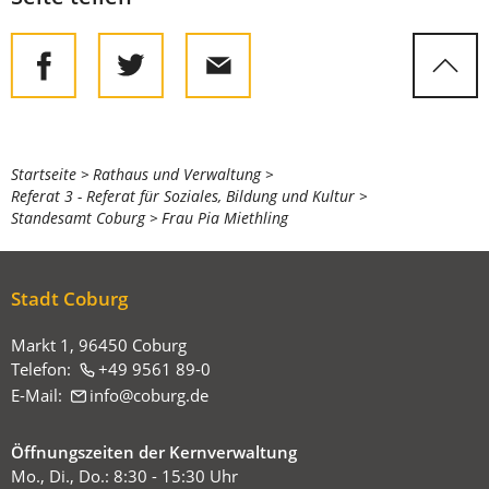
Sie
Startseite
Rathaus und Verwaltung
Referat 3 - Referat für Soziales, Bildung und Kultur
befinden
Standesamt Coburg
Frau Pia Miethling
sich
hier:
Stadt Coburg
Markt 1, 96450 Coburg
Telefon:
+49 9561 89-0
E-Mail:
info
coburg
de
Öffnungszeiten der Kernverwaltung
Mo., Di., Do.: 8:30 - 15:30 Uhr