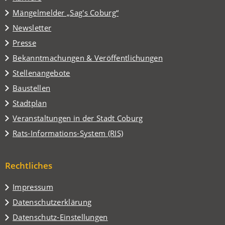
einem
(Öffnet
Mängelmelder „Sag's Coburg“
neuen
in
Tab)
Newsletter
einem
Presse
neuen
Tab)
Bekanntmachungen & Veröffentlichungen
Stellenangebote
Baustellen
(Öffnet
Stadtplan
in
(Öffnet
Veranstaltungen in der Stadt Coburg
einem
in
(Öffnet
Rats-Informations-System (RIS)
neuen
einem
in
Tab)
neuen
einem
Tab)
Rechtliches
neuen
Tab)
Impressum
Datenschutzerklärung
Datenschutz-Einstellungen