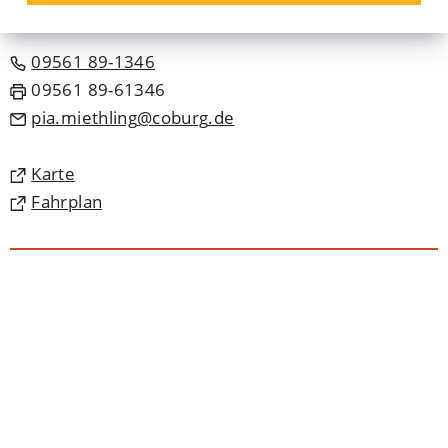
Raum: 209
09561 89-1346
09561 89-61346
pia.miethling
coburg
de
(Öffnet
Karte
in
(Öffnet
Fahrplan
einem
in
neuen
einem
Tab)
neuen
Tab)