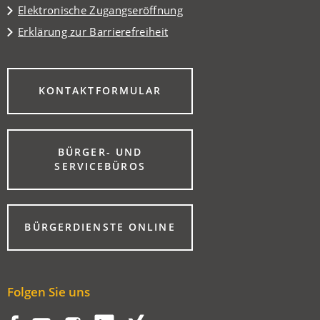
Elektronische Zugangseröffnung
Erklärung zur Barrierefreiheit
(ÖFFNET
KONTAKTFORMULAR
IN
EINEM
NEUEN
TAB)
BÜRGER- UND
(ÖFFNET
SERVICEBÜROS
IN
EINEM
NEUEN
TAB)
(ÖFFNET
BÜRGERDIENSTE ONLINE
IN
EINEM
NEUEN
TAB)
Folgen Sie uns