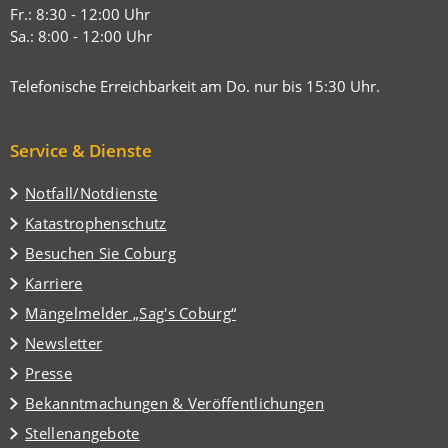
Tab)
Fr.: 8:30 - 12:00 Uhr
Sa.: 8:00 - 12:00 Uhr
Telefonische Erreichbarkeit am Do. nur bis 15:30 Uhr.
Service & Dienste
Notfall/Notdienste
Katastrophenschutz
(Öffnet
Besuchen Sie Coburg
in
Karriere
einem
(Öffnet
Mängelmelder „Sag's Coburg“
neuen
in
Tab)
Newsletter
einem
Presse
neuen
Tab)
Bekanntmachungen & Veröffentlichungen
Stellenangebote