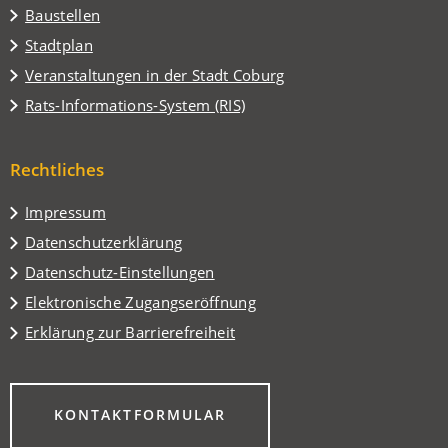
Baustellen
(Öffnet
Stadtplan
in
(Öffnet
Veranstaltungen in der Stadt Coburg
einem
in
(Öffnet
Rats-Informations-System (RIS)
neuen
einem
in
Tab)
neuen
einem
Tab)
Rechtliches
neuen
Tab)
Impressum
Datenschutzerklärung
Datenschutz-Einstellungen
Elektronische Zugangseröffnung
Erklärung zur Barrierefreiheit
(ÖFFNET
KONTAKTFORMULAR
IN