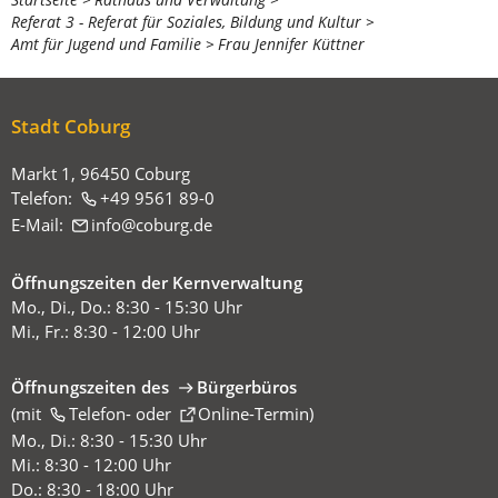
Sie
Referat 3 - Referat für Soziales, Bildung und Kultur
befinden
Amt für Jugend und Familie
Frau Jennifer Küttner
sich
hier:
Stadt Coburg
Markt 1, 96450 Coburg
Telefon:
+49 9561 89-0
E-Mail:
info
coburg
de
Öffnungszeiten der Kernverwaltung
Mo., Di., Do.: 8:30 - 15:30 Uhr
Mi., Fr.: 8:30 - 12:00 Uhr
Öffnungszeiten des
Bürgerbüros
(mit
(Öffnet
Telefon-
oder
Online-Termin
)
in
Mo., Di.: 8:30 - 15:30 Uhr
einem
Mi.: 8:30 - 12:00 Uhr
neuen
Do.: 8:30 - 18:00 Uhr