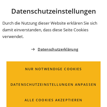
Stadt
INHALT ANSPRINGEN
Datenschutz­einstellungen
Coburg
Durch die Nutzung dieser Website erklären Sie sich
damit einverstanden, dass diese Seite Cookies
AMT FÜR JUGEND UND FAMILIE
verwendet.
Frau
Jennifer
Küttner
Datenschutzerklärung
Jugendsozialarbeit an der Jean-
Paul-Grundschule
NUR NOTWENDIGE COOKIES
Raum: OG 123
DATENSCHUTZ­EINSTELLUNGEN ANPASSEN
09561 89-4770
ALLE COOKIES AKZEPTIEREN
09561 89-64770