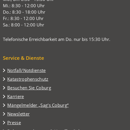
einem
Mi.: 8:30 - 12:00 Uhr
neuen
Do.: 8:30 - 18:00 Uhr
Tab)
Fr.: 8:30 - 12:00 Uhr
Sa.: 8:00 - 12:00 Uhr
Telefonische Erreichbarkeit am Do. nur bis 15:30 Uhr.
Service & Dienste
Notfall/Notdienste
Katastrophenschutz
(Öffnet
Besuchen Sie Coburg
in
Karriere
einem
(Öffnet
Mängelmelder „Sag's Coburg“
neuen
in
Tab)
Newsletter
einem
Presse
neuen