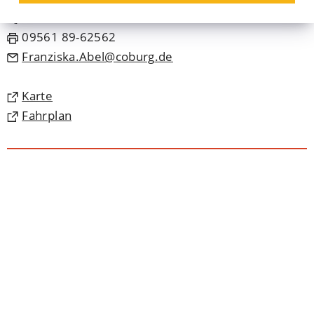
09561 89-2562
09561 89-62562
Franziska.Abel
coburg
de
(Öffnet
Karte
in
(Öffnet
Fahrplan
einem
in
neuen
einem
Tab)
neuen
Tab)