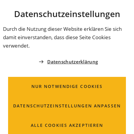
Stadt
INHALT ANSPRINGEN
Datenschutz­einstellungen
Coburg
Durch die Nutzung dieser Website erklären Sie sich
damit einverstanden, dass diese Seite Cookies
AMT FÜR JUGEND UND FAMILIE
verwendet.
Frau
Franziska
Abel
Datenschutzerklärung
Allgemeiner Sozialer Dienst
(ASD), Bezirk 7
NUR NOTWENDIGE COOKIES
Steingasse 18
DATENSCHUTZ­EINSTELLUNGEN ANPASSEN
96450 Coburg
Raum: 115
ALLE COOKIES AKZEPTIEREN