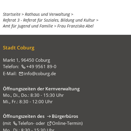
Sie
Startseite
Rathaus und Verwaltung
Referat 3 - Referat für Soziales, Bildung und Kultur
befinden
Amt für Jugend und Familie
Frau Franziska Abel
sich
hier:
Stadt Coburg
Markt 1, 96450 Coburg
Telefon:
+49 9561 89-0
E-Mail:
info
coburg
de
Öffnungszeiten der Kernverwaltung
Mo., Di., Do.: 8:30 - 15:30 Uhr
Mi., Fr.: 8:30 - 12:00 Uhr
Öffnungszeiten des
Bürgerbüros
(mit
(Öffnet
Telefon-
oder
Online-Termin
)
in
Mo., Di.: 8:30 - 15:30 Uhr