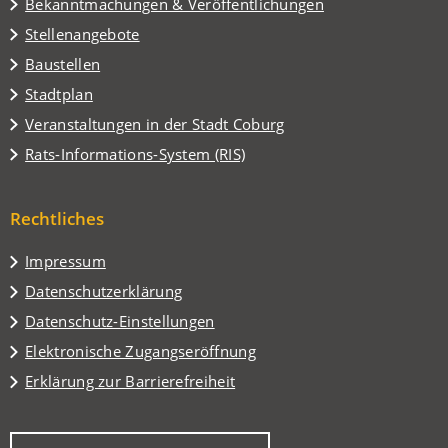
Tab)
Bekanntmachungen & Veröffentlichungen
Stellenangebote
Baustellen
(Öffnet
Stadtplan
in
(Öffnet
Veranstaltungen in der Stadt Coburg
einem
in
(Öffnet
Rats-Informations-System (RIS)
neuen
einem
in
Tab)
neuen
einem
Tab)
Rechtliches
neuen
Tab)
Impressum
Datenschutzerklärung
Datenschutz-Einstellungen
Elektronische Zugangseröffnung
Erklärung zur Barrierefreiheit