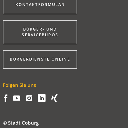
(ÖFFNET
KONTAKTFORMULAR
IN
EINEM
NEUEN
TAB)
BÜRGER- UND
(ÖFFNET
SERVICEBÜROS
IN
EINEM
NEUEN
TAB)
(ÖFFNET
BÜRGERDIENSTE ONLINE
IN
EINEM
NEUEN
TAB)
Folgen Sie uns
© Stadt Coburg