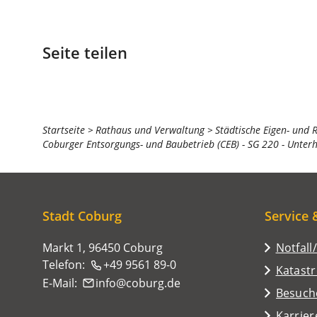
Seite teilen
Sie
Startseite
Rathaus und Verwaltung
Städtische Eigen- und 
Coburger Entsorgungs- und Baubetrieb (CEB) - SG 220 - Unter
befinden
sich
hier:
Stadt Coburg
Service 
Markt 1, 96450 Coburg
Notfall
Telefon:
+49 9561 89-0
Katast
E-Mail:
info
coburg
de
(Öffnet
Besuch
in
Karrier