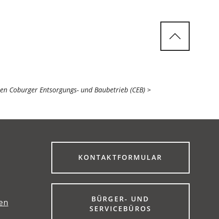
 Coburger Entsorgungs- und Baubetrieb (CEB)
(ÖFFNET
KONTAKTFORMULAR
IN
EINEM
NEUEN
TAB)
BÜRGER- UND
gen
(ÖFFNET
SERVICEBÜROS
IN