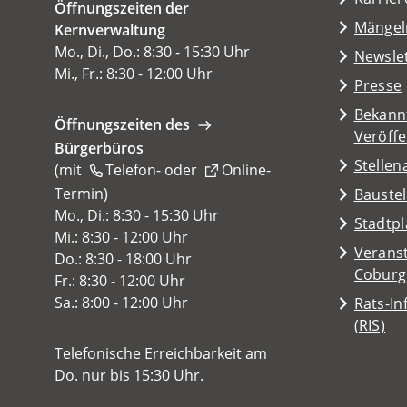
Öffnungszeiten der
einem
(Öffnet
Mängel
Kernverwaltung
neuen
in
Mo., Di., Do.: 8:30 - 15:30 Uhr
Tab)
Newsle
einem
Mi., Fr.: 8:30 - 12:00 Uhr
Presse
neuen
Tab)
Bekann
Öffnungszeiten des
Veröff
Bürgerbüros
Stelle
(mit
Telefon-
oder
Online-
Termin
(Öffnet
)
Baustel
in
Mo., Di.: 8:30 - 15:30 Uhr
(Öffnet
Stadtp
einem
Mi.: 8:30 - 12:00 Uhr
in
Veranst
neuen
Do.: 8:30 - 18:00 Uhr
einem
(Öffnet
Coburg
Tab)
Fr.: 8:30 - 12:00 Uhr
neuen
in
Sa.: 8:00 - 12:00 Uhr
Rats-I
Tab)
einem
(Öffnet
(RIS)
neuen
in
Telefonische Erreichbarkeit am
Tab)
einem
Do. nur bis 15:30 Uhr.
neuen