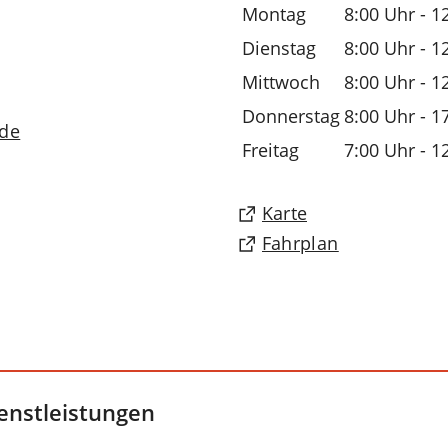
Montag
8:00 Uhr - 1
Dienstag
8:00 Uhr - 1
Mittwoch
8:00 Uhr - 1
Donnerstag
8:00 Uhr - 1
de
Freitag
7:00 Uhr - 1
(Öffnet
Karte
in
(Öffnet
Fahrplan
einem
in
neuen
einem
Tab)
neuen
Tab)
enstleistungen