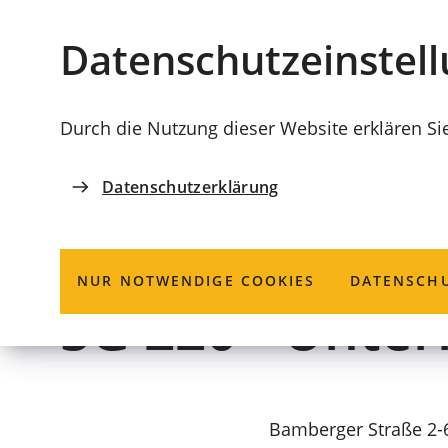
Stadt
INHALT ANSPRINGEN
Datenschutz­einstel
Coburg
Durch die Nutzung dieser Website erklären Si
Datenschutzerklärung
KOMMUNALUNTERNEHMEN COBURGER ENTSOR
Coburger Ents
NUR NOTWENDIGE COOKIES
DATENSCHU
SG 220 - Unter
Bamberger Straße 2-