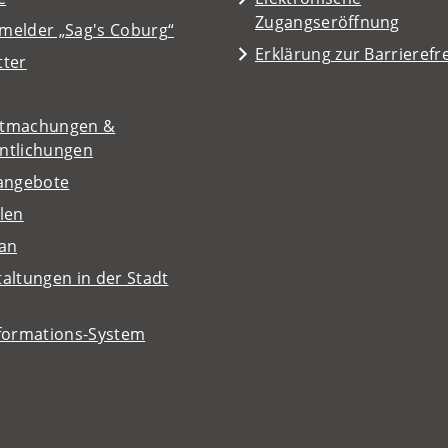
Zugangseröffnung
melder „Sag's Coburg“
Erklärung zur Barrierefre
tter
tmachungen &
entlichungen
nangebote
len
lan
altungen in der Stadt
nformations-System