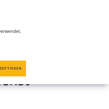
MENÜ
 verwendet.
etrieb (CEB) -
ZEPTIEREN
ienst