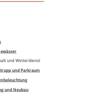
)
 Gewässer
halt und Winterdienst
eltrupp und Parkraum
ßenbeleuchtung
ung und Neubau