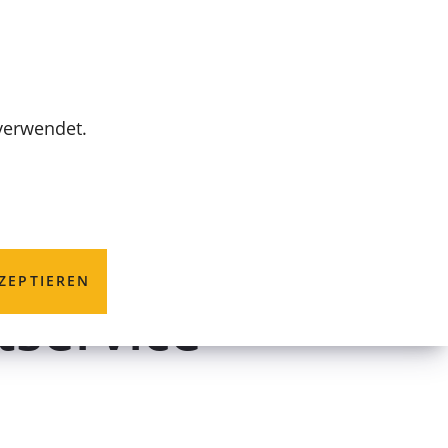
MENÜ
 verwendet.
etrieb (CEB) -
ZEPTIEREN
tservice