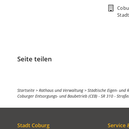
Cobur
Stadt
Seite teilen
Sie
Startseite
Rathaus und Verwaltung
Städtische Eigen- und 
Coburger Entsorgungs- und Baubetrieb (CEB) - SR 310 - Straße
befinden
sich
hier:
Stadt Coburg
Service 