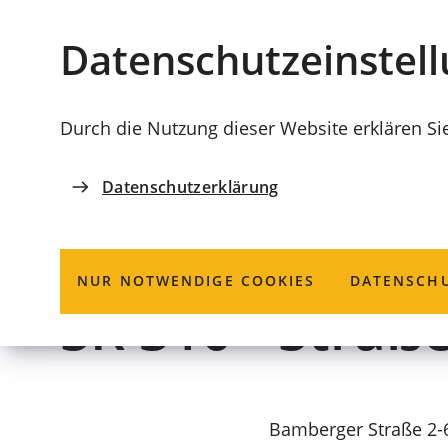
Stadt
INHALT ANSPRINGEN
Datenschutz­einstel
Coburg
Durch die Nutzung dieser Website erklären Si
Datenschutzerklärung
KOMMUNALUNTERNEHMEN COBURGER ENTSOR
Coburger Ents
NUR NOTWENDIGE COOKIES
DATENSCHU
SR 310 - Straß
Bamberger Straße 2-