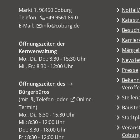
Markt 1, 96450 Coburg
Notfall
Telefon:
+49 9561 89-0
Katast
E-Mail:
info
coburg
de
(Öffnet
Besuch
in
Karrier
Öffnungszeiten der
einem
(Öffnet
Mängel
Kernverwaltung
neuen
in
Mo., Di., Do.: 8:30 - 15:30 Uhr
Tab)
Newsle
einem
Mi., Fr.: 8:30 - 12:00 Uhr
Presse
neuen
Tab)
Bekann
Öffnungszeiten des
Veröff
Bürgerbüros
Stelle
(mit
Telefon-
oder
Online-
Termin
(Öffnet
)
Baustel
in
Mo., Di.: 8:30 - 15:30 Uhr
(Öffnet
Stadtp
einem
Mi.: 8:30 - 12:00 Uhr
in
Veranst
neuen
Do.: 8:30 - 18:00 Uhr
einem
(Öffnet
Coburg
Tab)
Fr.: 8:30 - 12:00 Uhr