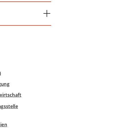
)
igung
wirtschaft
gsstelle
nien