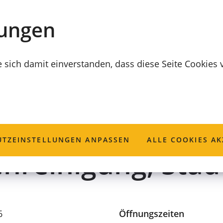
lungen
e sich damit einverstanden, dass diese Seite Cookies
GUNGS- UND BAUBETRIEB (CEB)
orgungs- und Baub
TZ­EINSTELLUNGEN ANPASSEN
ALLE COOKIES AK
enreinigung, Stad
6
Öffnungszeiten