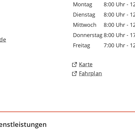
Montag
8:00 Uhr - 1
Dienstag
8:00 Uhr - 1
Mittwoch
8:00 Uhr - 1
Donnerstag
8:00 Uhr - 1
de
Freitag
7:00 Uhr - 1
(Öffnet
Karte
in
(Öffnet
Fahrplan
einem
in
neuen
einem
Tab)
neuen
Tab)
enstleistungen