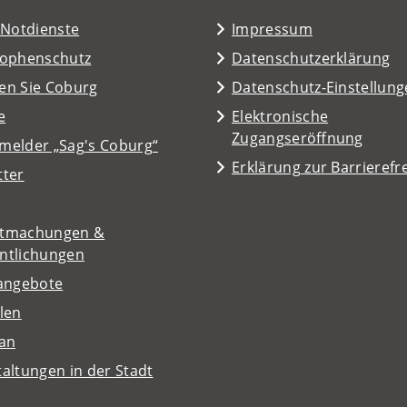
/Notdienste
Impressum
rophenschutz
Datenschutzerklärung
en Sie Coburg
Datenschutz-Einstellun
e
Elektronische
Zugangseröffnung
melder „Sag's Coburg“
Erklärung zur Barrierefre
tter
tmachungen &
entlichungen
nangebote
len
lan
altungen in der Stadt