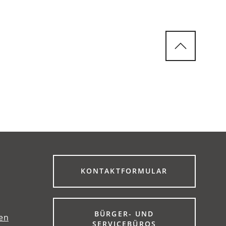
(ÖFFNET
KONTAKTFORMULAR
IN
EINEM
NEUEN
TAB)
BÜRGER- UND
gen
(ÖFFNET
SERVICEBÜROS