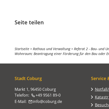
Seite teilen
Sie
Startseite
Rathaus und Verwaltung
Referat 2 - Bau- und U
Wohnraum; Beantragung einer Förderung für den Bau oder E
befinden
sich
hier:
Stadt Coburg
Service 
Markt 1, 96450 Coburg
Notfall
Telefon:
+49 9561 89-0
Katast
E-Mail:
info
coburg
de
(Öffnet
Besuch