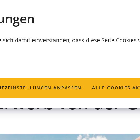
lungen
e sich damit einverstanden, dass diese Seite Cookies
ntragung einer 
TZ­EINSTELLUNGEN ANPASSEN
ALLE COOKIES AK
Erwerb von der 