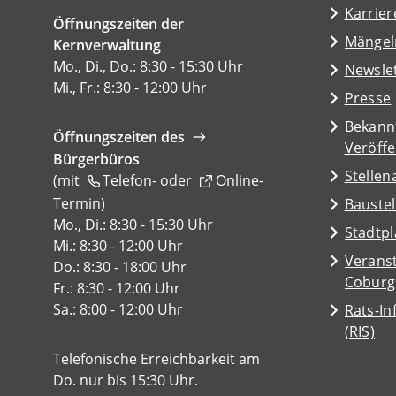
in
Karrier
Öffnungszeiten der
einem
(Öffnet
Mängel
Kernverwaltung
neuen
in
Mo., Di., Do.: 8:30 - 15:30 Uhr
Tab)
Newsle
einem
Mi., Fr.: 8:30 - 12:00 Uhr
Presse
neuen
Tab)
Bekann
Öffnungszeiten des
Veröff
Bürgerbüros
Stelle
(mit
Telefon-
oder
Online-
Termin
(Öffnet
)
Baustel
in
Mo., Di.: 8:30 - 15:30 Uhr
(Öffnet
Stadtp
einem
Mi.: 8:30 - 12:00 Uhr
in
Veranst
neuen
Do.: 8:30 - 18:00 Uhr
einem
(Öffnet
Coburg
Tab)
Fr.: 8:30 - 12:00 Uhr
neuen
in
Sa.: 8:00 - 12:00 Uhr
Rats-I
Tab)
einem
(Öffnet
(RIS)
neuen
in
Telefonische Erreichbarkeit am
Tab)
einem
Do. nur bis 15:30 Uhr.
neuen