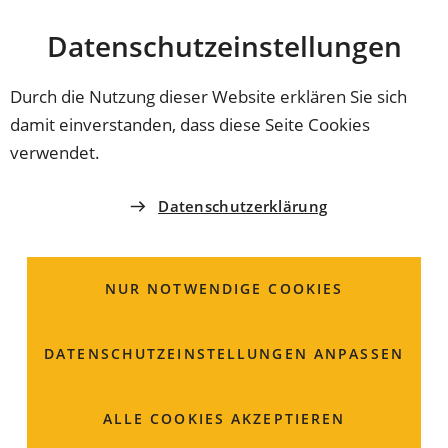
Stadt
INHALT ANSPRINGEN
Datenschutz­einstellungen
Coburg
Durch die Nutzung dieser Website erklären Sie sich
damit einverstanden, dass diese Seite Cookies
ZWECKVERBAND ZULASSUNGSSTELLE COBURG
verwendet.
Fahrerlaubnis zur
Datenschutzerklärung
Fahrgastbeförderung;
Beantragung der
NUR NOTWENDIGE COOKIES
Verlängerung
DATENSCHUTZ­EINSTELLUNGEN ANPASSEN
Wer gewerblich Fahrgäste in Kraftfahrzeugen
befördert, benötigt eine besondere Erlaubnis.
ALLE COOKIES AKZEPTIEREN