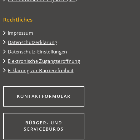
neuen
einem
in
Tab)
neuen
einem
Tab)
Rechtliches
neuen
Tab)
Impressum
Datenschutzerklärung
Datenschutz-Einstellungen
Elektronische Zugangseröffnung
Erklärung zur Barrierefreiheit
(ÖFFNET
KONTAKTFORMULAR
IN
EINEM
NEUEN
TAB)
BÜRGER- UND
(ÖFFNET
SERVICEBÜROS
IN