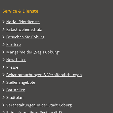
Service & Dienste
Notfall/Notdienste
Katastrophenschutz
(Öffnet
Besuchen Sie Coburg
in
Karriere
einem
(Öffnet
Mängelmelder „Sag's Coburg“
neuen
in
Tab)
Newsletter
einem
Presse
neuen
Tab)
Bekanntmachungen & Veröffentlichungen
Stellenangebote
Baustellen
(Öffnet
Stadtplan
in
(Öffnet
Veranstaltungen in der Stadt Coburg
einem
in
(Öffnet
Rats-Informations-System (RIS)