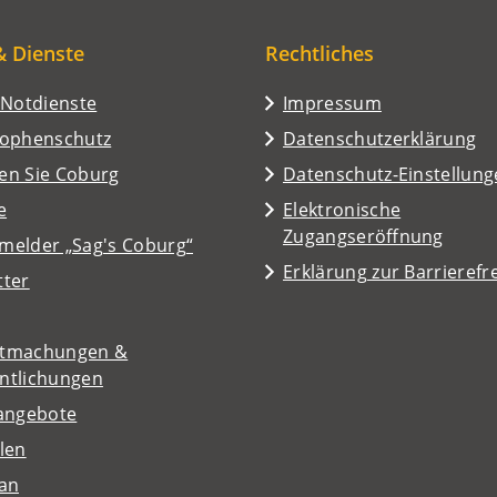
& Dienste
Rechtliches
/Notdienste
Impressum
rophenschutz
Datenschutzerklärung
en Sie Coburg
Datenschutz-Einstellun
e
Elektronische
Zugangseröffnung
melder „Sag's Coburg“
Erklärung zur Barrierefre
tter
tmachungen &
entlichungen
nangebote
len
lan