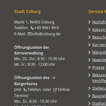
sich
hier:
Stadt Coburg
Service 
Markt 1, 96450 Coburg
Notfall
Telefon:
+49 9561 89-0
Katast
E-Mail:
info
coburg
de
(Öffnet
Besuch
in
Karrier
Öffnungszeiten der
einem
(Öffnet
Mängel
Kernverwaltung
neuen
in
Mo., Di., Do.: 8:30 - 15:30 Uhr
Tab)
Newsle
einem
Mi., Fr.: 8:30 - 12:00 Uhr
Presse
neuen
Tab)
Bekann
Öffnungszeiten des
Veröff
Bürgerbüros
Stelle
(mit
Telefon-
oder
Online-
Termin
(Öffnet
)
Baustel
in
Mo., Di.: 8:30 - 15:30 Uhr
(Öffnet
Stadtp