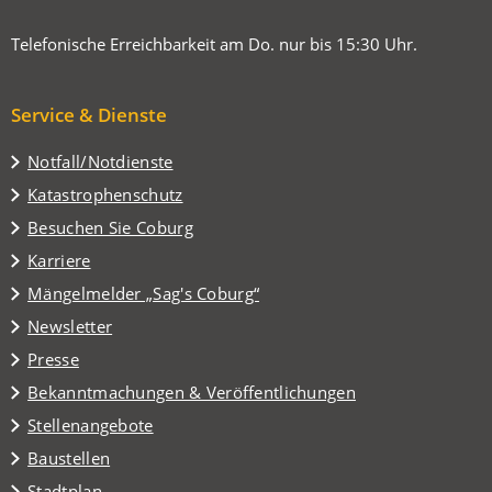
Telefonische Erreichbarkeit am Do. nur bis 15:30 Uhr.
Service & Dienste
Notfall/Notdienste
Katastrophenschutz
(Öffnet
Besuchen Sie Coburg
in
Karriere
einem
(Öffnet
Mängelmelder „Sag's Coburg“
neuen
in
Tab)
Newsletter
einem
Presse
neuen
Tab)
Bekanntmachungen & Veröffentlichungen
Stellenangebote
Baustellen
(Öffnet
Stadtplan