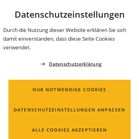
Stadt
INHALT ANSPRINGEN
Datenschutz­einstellungen
Coburg
Durch die Nutzung dieser Website erklären Sie sich
damit einverstanden, dass diese Seite Cookies
GIRLS'DAY & BOYS'DAY
verwendet.
Infos für Schulen
Datenschutzerklärung
Berufsorientierung von Jugendlichen ist eng verknüpft
mit der Persönlichkeitsentwicklung. Am besten gelingt
NUR NOTWENDIGE COOKIES
sie, wenn sie als kooperative Aufgabe von Schulen und
Lehrkräften, von Unternehmen, bildungspolitischen
Akteur*innen und Eltern verstanden wird.
DATENSCHUTZ­EINSTELLUNGEN ANPASSEN
ALLE COOKIES AKZEPTIEREN