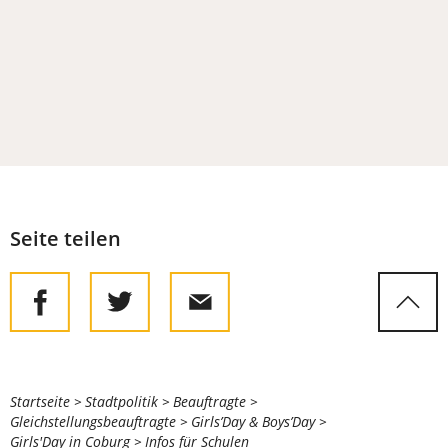
Seite teilen
Sie
Startseite
Stadtpolitik
Beauftragte
Gleichstellungsbeauftragte
Girls’Day & Boys’Day
befinden
Girls'Day in Coburg
Infos für Schulen