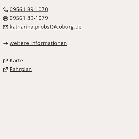
09561 89-1070
09561 89-1079
katharina.probst
coburg
de
weitere Informationen
(Öffnet
Karte
in
(Öffnet
Fahrplan
einem
in
neuen
einem
Tab)
neuen
Tab)