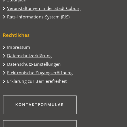
in
(Öffnet
Veranstaltungen in der Stadt Coburg
einem
in
(Öffnet
Rats-Informations-System (RIS)
neuen
einem
in
Tab)
neuen
einem
Tab)
Rechtliches
neuen
Tab)
Impressum
Datenschutzerklärung
Datenschutz-Einstellungen
Elektronische Zugangseröffnung
Erklärung zur Barrierefreiheit
(ÖFFNET
KONTAKTFORMULAR
IN
EINEM
NEUEN