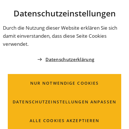
Stadt
INHALT ANSPRINGEN
Datenschutz­einstellungen
Coburg
Durch die Nutzung dieser Website erklären Sie sich
damit einverstanden, dass diese Seite Cookies
REFERAT 3 - REFERAT FÜR SOZIALES, BILDUNG
verwendet.
UND KULTUR
Sozial- und
Datenschutzerklärung
Versicherungsamt
NUR NOTWENDIGE COOKIES
Am Viktoriabrunnen 4
DATENSCHUTZ­EINSTELLUNGEN ANPASSEN
96450 Coburg
09561 89-1555
ALLE COOKIES AKZEPTIEREN
09561 89-1579