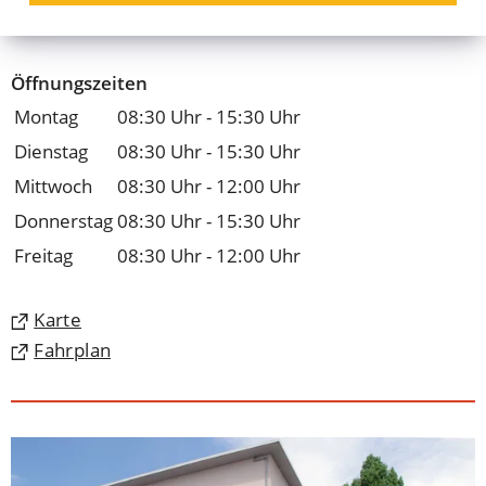
sozialamt
coburg
de
Öffnungszeiten
Montag
08:30 Uhr - 15:30 Uhr
Dienstag
08:30 Uhr - 15:30 Uhr
Mittwoch
08:30 Uhr - 12:00 Uhr
Donnerstag
08:30 Uhr - 15:30 Uhr
Freitag
08:30 Uhr - 12:00 Uhr
(Öffnet
Karte
in
(Öffnet
Fahrplan
einem
in
neuen
einem
Tab)
neuen
Tab)