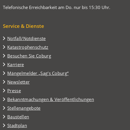
Telefonische Erreichbarkeit am Do. nur bis 15:30 Uhr.
Service & Dienste
Notfall/Notdienste
Katastrophenschutz
(Öffnet
Besuchen Sie Coburg
in
Karriere
einem
(Öffnet
Mängelmelder „Sag's Coburg“
neuen
in
Tab)
Newsletter
einem
Presse
neuen
Tab)
Bekanntmachungen & Veröffentlichungen
Stellenangebote
Baustellen
(Öffnet
Stadtplan