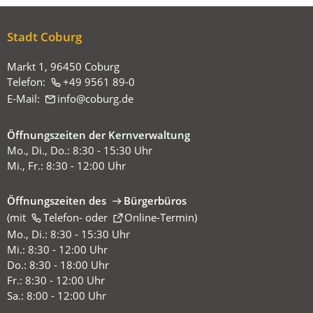
sich
hier:
Stadt Coburg
Markt 1, 96450 Coburg
Telefon:
+49 9561 89-0
E-Mail:
info
coburg
de
Öffnungszeiten der Kernverwaltung
Mo., Di., Do.: 8:30 - 15:30 Uhr
Mi., Fr.: 8:30 - 12:00 Uhr
Öffnungszeiten des
Bürgerbüros
(mit
(Öffnet
Telefon-
oder
Online-Termin
)
in
Mo., Di.: 8:30 - 15:30 Uhr
einem
Mi.: 8:30 - 12:00 Uhr
neuen
Do.: 8:30 - 18:00 Uhr
Tab)
Fr.: 8:30 - 12:00 Uhr
Sa.: 8:00 - 12:00 Uhr