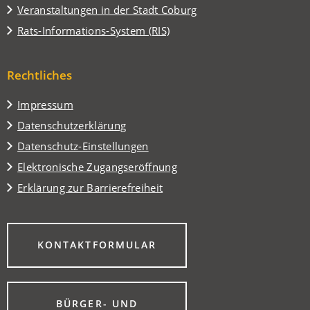
in
(Öffnet
Veranstaltungen in der Stadt Coburg
einem
in
(Öffnet
Rats-Informations-System (RIS)
neuen
einem
in
Tab)
neuen
einem
Tab)
Rechtliches
neuen
Tab)
Impressum
Datenschutzerklärung
Datenschutz-Einstellungen
Elektronische Zugangseröffnung
Erklärung zur Barrierefreiheit
(ÖFFNET
KONTAKTFORMULAR
IN
EINEM
NEUEN
TAB)
BÜRGER- UND