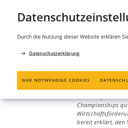
Stadt
INHALT ANSPRINGEN
Datenschutz­einstel
Coburg
Durch die Nutzung dieser Website erklären Si
Datenschutzerklärung
29.09.2023
SPORTSTADT COBURG
Mit Unterschü
NUR NOTWENDIGE COOKIES
DATENSCHU
Die Kanupolo-Dame
Championships qual
Wirtschaftsförderu
bereit erklärt, den