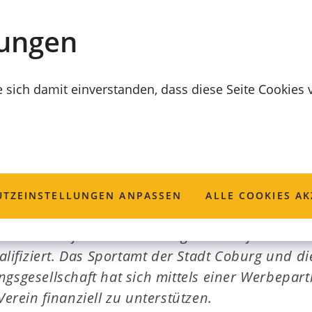
lungen
e sich damit einverstanden, dass diese Seite Cookies
tzung auf Medail
TZ­EINSTELLUNGEN ANPASSEN
ALLE COOKIES AK
nmanschaft des PSC Coburg hat sich für die E
ifiziert. Das Sportamt der Stadt Coburg und di
ngsgesellschaft hat sich mittels einer Werbepar
 Verein finanziell zu unterstützen.