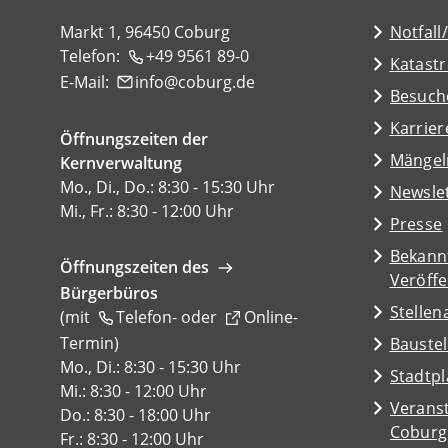
Markt 1, 96450 Coburg
Notfall
Telefon:
+49 9561 89-0
Katast
E-Mail:
info
coburg
de
(Öffnet
Besuch
in
Karrier
Öffnungszeiten der
einem
(Öffnet
Mängel
Kernverwaltung
neuen
in
Mo., Di., Do.: 8:30 - 15:30 Uhr
Tab)
Newsle
einem
Mi., Fr.: 8:30 - 12:00 Uhr
Presse
neuen
Tab)
Bekann
Öffnungszeiten des
Veröff
Bürgerbüros
Stelle
(mit
Telefon-
oder
Online-
Termin
(Öffnet
)
Baustel
in
Mo., Di.: 8:30 - 15:30 Uhr
(Öffnet
Stadtp
einem
Mi.: 8:30 - 12:00 Uhr
in
Veranst
neuen
Do.: 8:30 - 18:00 Uhr
einem
(Öffnet
Coburg
Tab)
Fr.: 8:30 - 12:00 Uhr
neuen