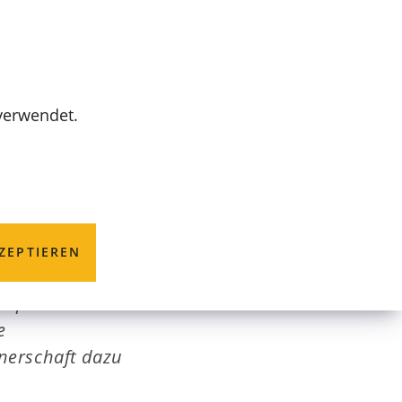
MENÜ
 verwendet.
lenjagd
ZEPTIEREN
uropean Club
e
tnerschaft dazu