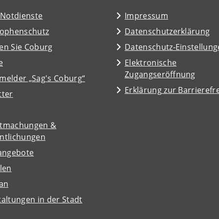
/Notdienste
Impressum
rophenschutz
Datenschutzerklärung
en Sie Coburg
Datenschutz-Einstellun
e
Elektronische
Zugangseröffnung
melder „Sag's Coburg“
Erklärung zur Barrierefre
tter
tmachungen &
entlichungen
nangebote
len
lan
altungen in der Stadt