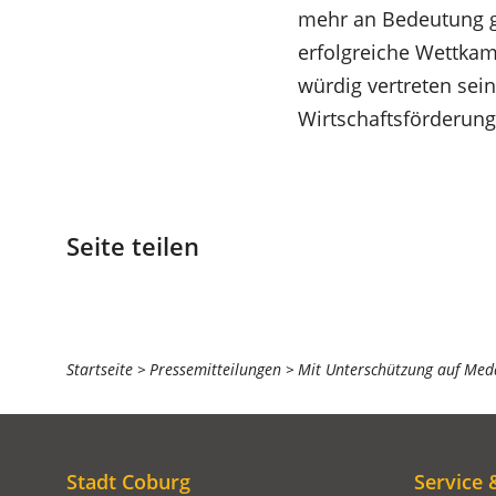
mehr an Bedeutung g
erfolgreiche Wettkam
würdig vertreten sein
Wirtschaftsförderung
Seite teilen
Sie
Startseite
Pressemitteilungen
Mit Unterschützung auf Med
befinden
sich
hier:
Stadt Coburg
Service 