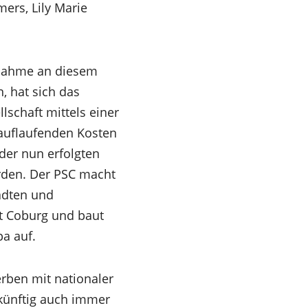
ers, Lily Marie
lnahme an diesem
 hat sich das
lschaft mittels einer
e auflaufenden Kosten
der nun erfolgten
erden. Der PSC macht
ädten und
t Coburg und baut
a auf.
rben mit nationaler
künftig auch immer