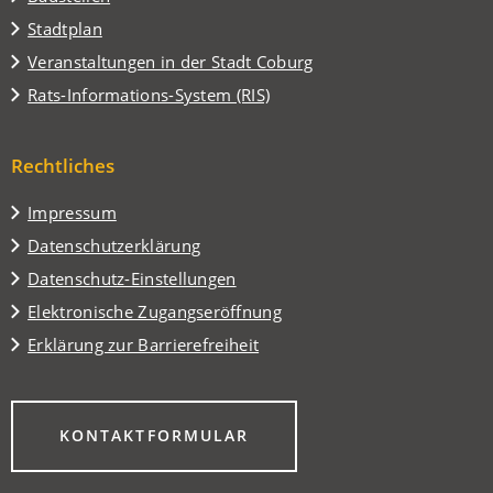
(Öffnet
Stadtplan
in
(Öffnet
Veranstaltungen in der Stadt Coburg
einem
in
(Öffnet
Rats-Informations-System (RIS)
neuen
einem
in
Tab)
neuen
einem
Tab)
Rechtliches
neuen
Tab)
Impressum
Datenschutzerklärung
Datenschutz-Einstellungen
Elektronische Zugangseröffnung
Erklärung zur Barrierefreiheit
(ÖFFNET
KONTAKTFORMULAR
IN
EINEM