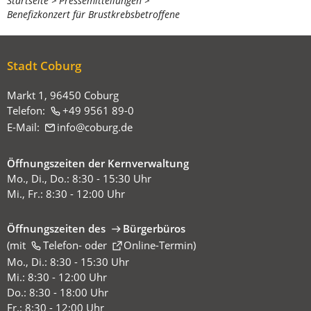
Sie
Startseite
Pressemitteilungen
Benefizkonzert für Brustkrebsbetroffene
befinden
sich
hier:
Stadt Coburg
Markt 1, 96450 Coburg
Telefon:
+49 9561 89-0
E-Mail:
info
coburg
de
Öffnungszeiten der Kernverwaltung
Mo., Di., Do.: 8:30 - 15:30 Uhr
Mi., Fr.: 8:30 - 12:00 Uhr
Öffnungszeiten des
Bürgerbüros
(mit
(Öffnet
Telefon-
oder
Online-Termin
)
in
Mo., Di.: 8:30 - 15:30 Uhr
einem
Mi.: 8:30 - 12:00 Uhr
neuen
Do.: 8:30 - 18:00 Uhr
Tab)
Fr.: 8:30 - 12:00 Uhr