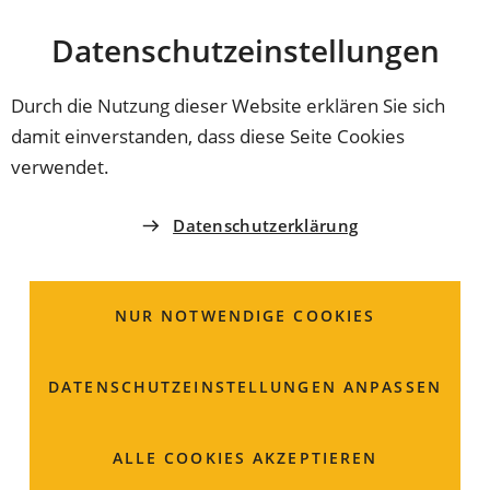
Stadt
INHALT ANSPRINGEN
Datenschutz­einstellungen
Coburg
Durch die Nutzung dieser Website erklären Sie sich
damit einverstanden, dass diese Seite Cookies
16.10.2023
AKTION LUCIA
verwendet.
Benefizkonzert für
Datenschutzerklärung
Brustkrebsbetroffene
NUR NOTWENDIGE COOKIES
Einen Abend lang alle Sorge vergessen. Das ist ein
Wunsch vieler, die von Brustkrebs betroffen sind. Das
Vokalensemble Coburg will das möglich machen - und
DATENSCHUTZ­EINSTELLUNGEN ANPASSEN
sammelt mit dem Konzert Spenden für Betroffene.
ALLE COOKIES AKZEPTIEREN