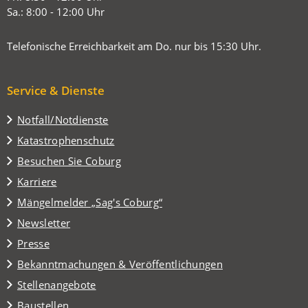
Sa.: 8:00 - 12:00 Uhr
Telefonische Erreichbarkeit am Do. nur bis 15:30 Uhr.
Service & Dienste
Notfall/Notdienste
Katastrophenschutz
(Öffnet
Besuchen Sie Coburg
in
Karriere
einem
(Öffnet
Mängelmelder „Sag's Coburg“
neuen
in
Tab)
Newsletter
einem
Presse
neuen
Tab)
Bekanntmachungen & Veröffentlichungen
Stellenangebote
Baustellen