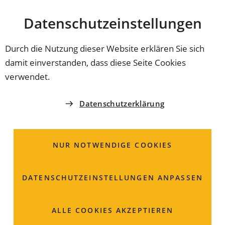
Stadt
INHALT ANSPRINGEN
Datenschutz­einstellungen
Coburg
Durch die Nutzung dieser Website erklären Sie sich
damit einverstanden, dass diese Seite Cookies
02.05.2024
STÄDTEPARTNERSCHAFTSVEREIN
verwendet.
Trauer um Vorsitzende d
Datenschutzerklärung
Städtepartnerschaftsver
NUR NOTWENDIGE COOKIES
Die Vorsitzende des Städtepartnerschaftsvereins Maria
Krumm ist verstorben. 15 Jahre lang leitete sie den
Verein. Oberbürgermeister Dominik Sauerteig und
DATENSCHUTZ­EINSTELLUNGEN ANPASSEN
Städtepartnerschaftsbeauftragter Jürgen Heeb
erinnern an die Verstorbene.
ALLE COOKIES AKZEPTIEREN