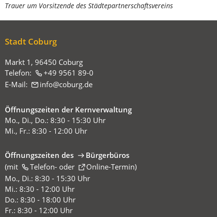
Trauer um Vorsitzende des Städtepartnerschaftsvereins
befinden
sich
hier:
Stadt Coburg
Markt 1, 96450 Coburg
Telefon:
+49 9561 89-0
E-Mail:
info
coburg
de
Öffnungszeiten der Kernverwaltung
Mo., Di., Do.: 8:30 - 15:30 Uhr
Mi., Fr.: 8:30 - 12:00 Uhr
Öffnungszeiten des
Bürgerbüros
(mit
(Öffnet
Telefon-
oder
Online-Termin
)
in
Mo., Di.: 8:30 - 15:30 Uhr
einem
Mi.: 8:30 - 12:00 Uhr
neuen
Do.: 8:30 - 18:00 Uhr
Tab)
Fr.: 8:30 - 12:00 Uhr