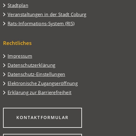
(Öffnet
Stadtplan
in
(Öffnet
Veranstaltungen in der Stadt Coburg
einem
in
(Öffnet
Rats-Informations-System (RIS)
neuen
einem
in
Tab)
neuen
einem
Tab)
Rechtliches
neuen
Tab)
Impressum
Datenschutzerklärung
Datenschutz-Einstellungen
Elektronische Zugangseröffnung
Erklärung zur Barrierefreiheit
(ÖFFNET
KONTAKTFORMULAR
IN
EINEM
NEUEN