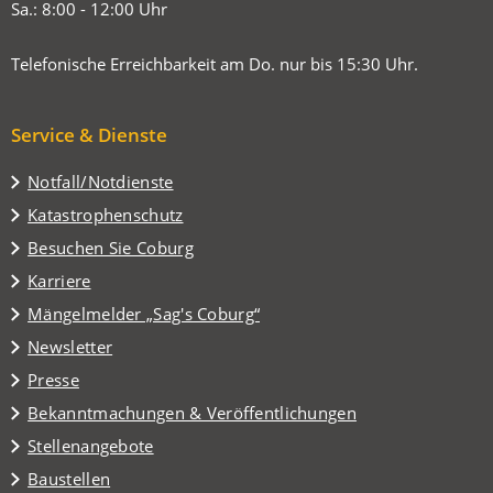
Sa.: 8:00 - 12:00 Uhr
Telefonische Erreichbarkeit am Do. nur bis 15:30 Uhr.
Service & Dienste
Notfall/Notdienste
Katastrophenschutz
(Öffnet
Besuchen Sie Coburg
in
Karriere
einem
(Öffnet
Mängelmelder „Sag's Coburg“
neuen
in
Tab)
Newsletter
einem
Presse
neuen
Tab)
Bekanntmachungen & Veröffentlichungen
Stellenangebote
Baustellen