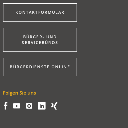
(ÖFFNET
KONTAKTFORMULAR
IN
EINEM
NEUEN
TAB)
BÜRGER- UND
(ÖFFNET
SERVICEBÜROS
IN
EINEM
NEUEN
TAB)
(ÖFFNET
BÜRGERDIENSTE ONLINE
IN
EINEM
NEUEN
TAB)
Folgen Sie uns