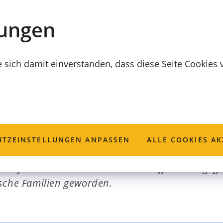
lungen
e sich damit einverstanden, dass diese Seite Cookies
 wird Begegnungsz
TZ­EINSTELLUNGEN ANPASSEN
ALLE COOKIES AK
is Kyrill ist seit Kurzem zu einem offenen Bege
ische Familien geworden.