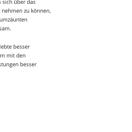
 sich über das
it nehmen zu können,
m umzäunten
nsam.
lebte besser
um mit den
stungen besser