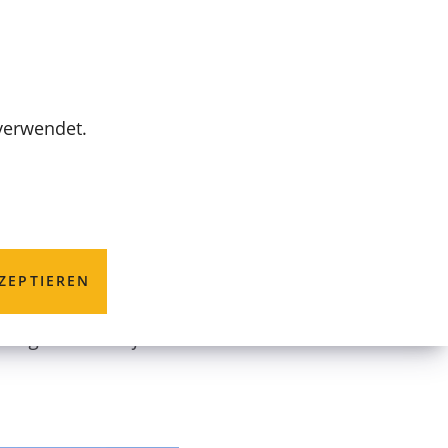
MENÜ
 verwendet.
entrum
ZEPTIEREN
gnungszentrum für