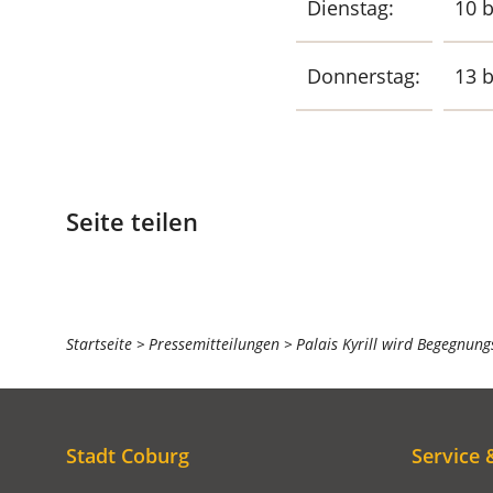
Dienstag:
10 b
Donnerstag:
13 b
Seite teilen
Sie
Startseite
Pressemitteilungen
Palais Kyrill wird Begegnun
befinden
sich
hier:
Stadt Coburg
Service 