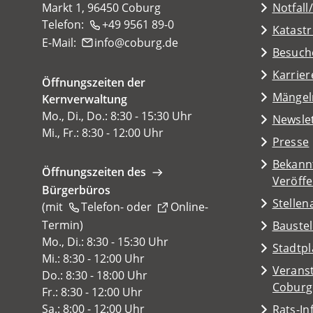
Markt 1, 96450 Coburg
Notfall
Telefon:
+49 9561 89-0
Katast
E-Mail:
info
coburg
de
(Öffnet
Besuch
in
Karrier
Öffnungszeiten der
einem
(Öffnet
Mängel
Kernverwaltung
neuen
in
Mo., Di., Do.: 8:30 - 15:30 Uhr
Tab)
Newsle
einem
Mi., Fr.: 8:30 - 12:00 Uhr
Presse
neuen
Tab)
Bekann
Öffnungszeiten des
Veröff
Bürgerbüros
Stelle
(mit
Telefon-
oder
Online-
Termin
(Öffnet
)
Baustel
in
Mo., Di.: 8:30 - 15:30 Uhr
(Öffnet
Stadtp
einem
Mi.: 8:30 - 12:00 Uhr
in
Veranst
neuen
Do.: 8:30 - 18:00 Uhr
einem
(Öffnet
Coburg
Tab)
Fr.: 8:30 - 12:00 Uhr
neuen
in
Sa.: 8:00 - 12:00 Uhr
Rats-I