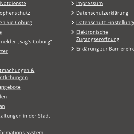
/Notdienste
Impressum
rophenschutz
Datenschutzerklärung
en Sie Coburg
Datenschutz-Einstellun
e
Elektronische
Zugangseröffnung
melder „Sag's Coburg“
Erklärung zur Barrierefre
tter
tmachungen &
entlichungen
nangebote
len
lan
altungen in der Stadt
nformations-System