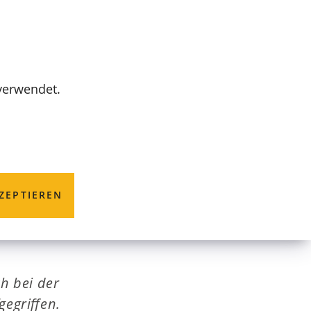
MENÜ
 verwendet.
ten gegen
ZEPTIEREN
h bei der
egriffen.