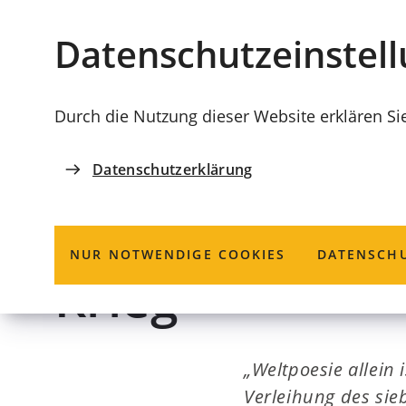
Stadt
INHALT ANSPRINGEN
Datenschutz­einstel
Coburg
Durch die Nutzung dieser Website erklären Si
Datenschutzerklärung
17.05.2022
COBURGER RÜCKERT-PREIS
Preisträger m
NUR NOTWENDIGE COOKIES
DATENSCHU
Krieg
„Weltpoesie allein
Verleihung des sie