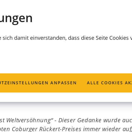
lungen
e sich damit einverstanden, dass diese Seite Cookies
it deutlichen Wor
TZ­EINSTELLUNGEN ANPASSEN
ALLE COOKIES AK
 ist Weltversöhnung“ - Dieser Gedanke wurde auc
bten Coburger Rückert-Preises immer wieder aufg