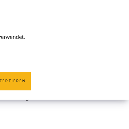
MENÜ
 verwendet.
m"
ZEPTIEREN
 viele. Wege dahin