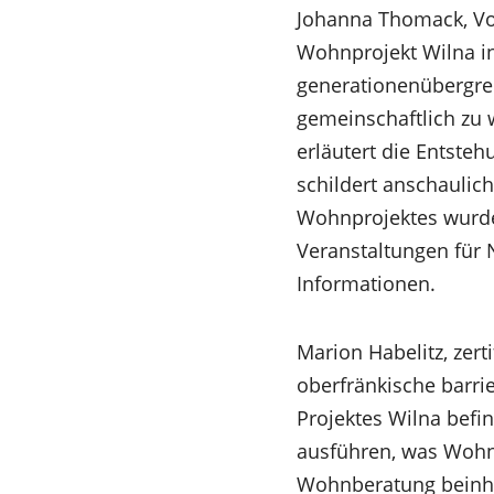
Johanna Thomack, Vo
Wohnprojekt Wilna in 
generationenübergrei
gemeinschaftlich zu
erläutert die Entste
schildert anschaulic
Wohnprojektes wurde
Veranstaltungen für
Informationen.
Marion Habelitz, zert
oberfränkische barr
Projektes Wilna befi
ausführen, was Wohnb
Wohnberatung beinha