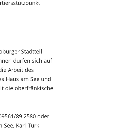
rtiersstützpunkt
burger Stadtteil
nen dürfen sich auf
die Arbeit des
des Haus am See und
llt die oberfränkische
09561/89 2580 oder
m See, Karl-Türk-