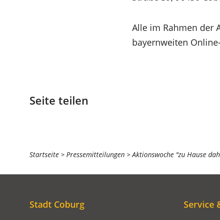
Alle im Rahmen der A
(Öffnet
bayernweiten Online
in
einem
neuen
Seite teilen
Tab)
Sie
Startseite
Pressemitteilungen
Aktionswoche "zu Hause da
befinden
sich
hier:
Stadt Coburg
Service 