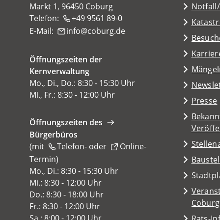
Markt 1, 96450 Coburg
Notfall
Telefon:
+49 9561 89-0
Katast
E-Mail:
info
coburg
de
(Öffnet
Besuch
in
Karrier
Öffnungszeiten der
einem
(Öffnet
Mängel
Kernverwaltung
neuen
in
Mo., Di., Do.: 8:30 - 15:30 Uhr
Tab)
Newsle
einem
Mi., Fr.: 8:30 - 12:00 Uhr
Presse
neuen
Tab)
Bekann
Öffnungszeiten des
Veröff
Bürgerbüros
Stelle
(mit
Telefon-
oder
Online-
Termin
(Öffnet
)
Baustel
in
Mo., Di.: 8:30 - 15:30 Uhr
(Öffnet
Stadtp
einem
Mi.: 8:30 - 12:00 Uhr
in
Veranst
neuen
Do.: 8:30 - 18:00 Uhr
einem
(Öffnet
Coburg
Tab)
Fr.: 8:30 - 12:00 Uhr
neuen
in
Sa.: 8:00 - 12:00 Uhr
Rats-I