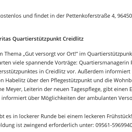
ostenlos und findet in der Pettenkoferstraße 4, 96450 
ritas Quartierstützpunkt Creidlitz
m Thema „Gut versorgt vor Ort!“ im Quartierstützpunkt
ten viele spannende Vorträge: Quartiersmanagerin Pe
ersstützpunktes in Creidlitz vor. Außerdem informiert d
 Habelitz über den Pflegestützpunkt und die Wohnbe
ne Meyer, Leiterin der neuen Tagespflege, gibt einen Ei
d informiert über Möglichkeiten der ambulanten Vers
bt es in lockerer Runde bei einem leckeren Frühstück
ldung ist zwingend erforderlich unter: 09561-596994