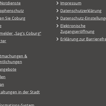
/Notdienste
Impressum
rophenschutz
Datenschutzerklärung
en Sie Coburg
Datenschutz-Einstellun
e
Elektronische
Zugangseröffnung
melder „Sag's Coburg“
Erklärung zur Barrierefre
tter
tmachungen &
entlichungen
nangebote
len
lan
altungen in der Stadt
nformations-System