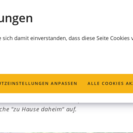
lungen
e sich damit einverstanden, dass diese Seite Cookies
"zu Hause dahei
TZ­EINSTELLUNGEN ANPASSEN
ALLE COOKIES AK
 Hause selbstbestimmt leben, das wünschen sich
oche "zu Hause daheim" auf.