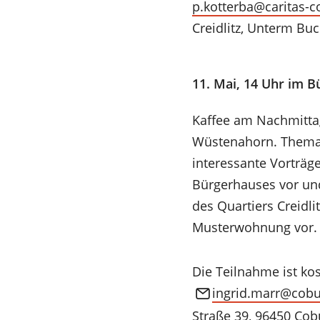
p.kotterba
caritas-
Creidlitz, Unterm Buc
11. Mai, 14 Uhr im 
Kaffee am Nachmittag
Wüstenahorn. Thema 
interessante Vorträge
Bürgerhauses vor un
des Quartiers Creidli
Musterwohnung vor.
Die Teilnahme ist k
ingrid.marr
cobu
Straße 39, 96450 Cob