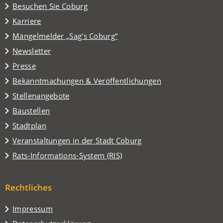
(Öffnet
Besuchen Sie Coburg
in
Karriere
einem
(Öffnet
Mängelmelder „Sag's Coburg“
neuen
in
Tab)
Newsletter
einem
Presse
neuen
Tab)
Bekanntmachungen & Veröffentlichungen
Stellenangebote
Baustellen
(Öffnet
Stadtplan
in
(Öffnet
Veranstaltungen in der Stadt Coburg
einem
in
(Öffnet
Rats-Informations-System (RIS)
neuen
einem
in
Tab)
neuen
einem
Tab)
Rechtliches
neuen
Tab)
Impressum