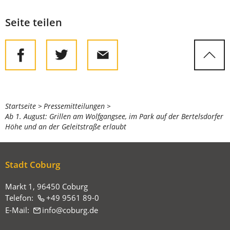
Seite teilen
Sie
Startseite
Pressemitteilungen
Ab 1. August: Grillen am Wolfgangsee, im Park auf der Bertelsdorfer
befinden
Höhe und an der Geleitstraße erlaubt
sich
hier:
Stadt Coburg
Markt 1, 96450 Coburg
Telefon:
+49 9561 89-0
E-Mail:
info
coburg
de