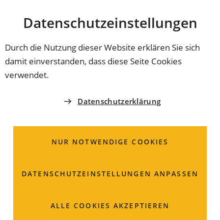
Stadt
INHALT ANSPRINGEN
Datenschutz­einstellungen
Coburg
Durch die Nutzung dieser Website erklären Sie sich
damit einverstanden, dass diese Seite Cookies
24.06.2022
NEUE SATZUNG
verwendet.
Ab 1. August: Grillen am
Datenschutzerklärung
Wolfgangsee, im Park
auf der Bertelsdorfer
NUR NOTWENDIGE COOKIES
Höhe und an der
DATENSCHUTZ­EINSTELLUNGEN ANPASSEN
Geleitstraße erlaubt
ALLE COOKIES AKZEPTIEREN
Grillen ist in Parks in Coburgs verboten. Der Stadtrat