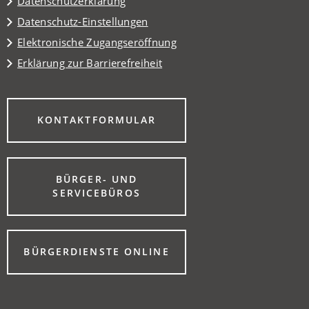
Datenschutzerklärung
Datenschutz-Einstellungen
Elektronische Zugangseröffnung
Erklärung zur Barrierefreiheit
(ÖFFNET
KONTAKTFORMULAR
IN
EINEM
NEUEN
TAB)
BÜRGER- UND
(ÖFFNET
SERVICEBÜROS
IN
EINEM
NEUEN
TAB)
(ÖFFNET
BÜRGERDIENSTE ONLINE
IN
EINEM
NEUEN
TAB)