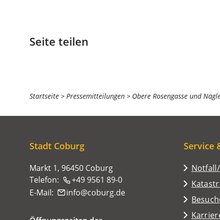
Seite teilen
Sie
Startseite
Pressemitteilungen
Obere Rosengasse und Nägle
befinden
sich
hier:
Stadt Coburg
Service 
Markt 1, 96450 Coburg
Notfall
Telefon:
+49 9561 89-0
Katast
E-Mail:
info
coburg
de
(Öffnet
Besuch
in
Karrier