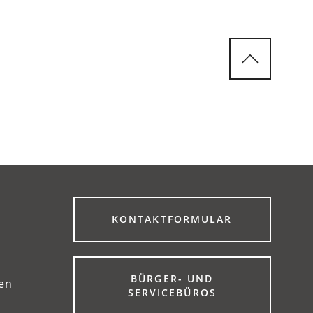
(ÖFFNET
KONTAKTFORMULAR
IN
EINEM
NEUEN
TAB)
BÜRGER- UND
gen
(ÖFFNET
SERVICEBÜROS
IN