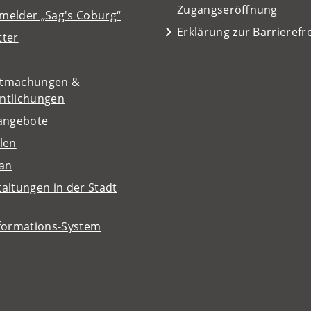
Zugangseröffnung
melder „Sag's Coburg“
Erklärung zur Barrierefre
tter
tmachungen &
entlichungen
nangebote
len
lan
altungen in der Stadt
nformations-System