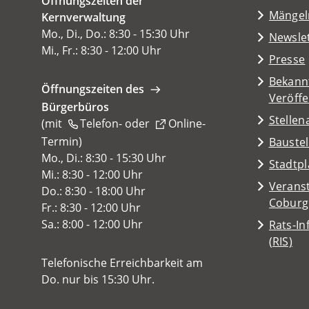
Öffnungszeiten der
einem
(Öffnet
Mängel
Kernverwaltung
neuen
in
Mo., Di., Do.: 8:30 - 15:30 Uhr
Tab)
Newsle
einem
Mi., Fr.: 8:30 - 12:00 Uhr
Presse
neuen
Tab)
Bekann
Öffnungszeiten des
Veröff
Bürgerbüros
Stelle
(mit
Telefon-
oder
Online-
Termin
(Öffnet
)
Baustel
in
Mo., Di.: 8:30 - 15:30 Uhr
(Öffnet
Stadtp
einem
Mi.: 8:30 - 12:00 Uhr
in
Veranst
neuen
Do.: 8:30 - 18:00 Uhr
einem
(Öffnet
Coburg
Tab)
Fr.: 8:30 - 12:00 Uhr
neuen
in
Sa.: 8:00 - 12:00 Uhr
Rats-I
Tab)
einem
(Öffnet
(RIS)
neuen
in
Telefonische Erreichbarkeit am
Tab)
einem
Do. nur bis 15:30 Uhr.
neuen
Tab)