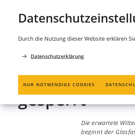
Stadt
INHALT ANSPRINGEN
Datenschutz­einstel
Coburg
Durch die Nutzung dieser Website erklären Si
Datenschutzerklärung
26.01.2024
GLASFASERAUSBAU
Obere Rosenga
NUR NOTWENDIGE COOKIES
DATENSCHU
gesperrt
Die erwartete Witt
beginnt der Glasfa