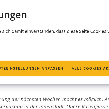
lungen
e sich damit einverstanden, dass diese Seite Cookies
sse und Näglein
TZ­EINSTELLUNGEN ANPASSEN
ALLE COOKIES AK
erung der nächsten Wochen macht es möglich. A
serausbau in der Innenstadt. Obere Rosengasse